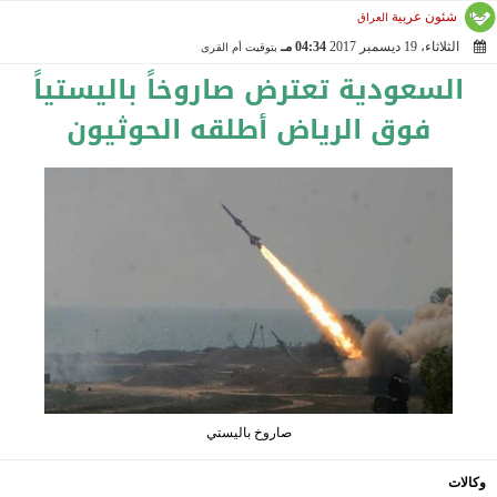
شئون عربية
العراق
الثلاثاء، 19 ديسمبر 2017
04:34 مـ
بتوقيت أم القرى
2017-12-19 16:34:05
السعودية تعترض صاروخاً باليستياً
فوق الرياض أطلقه الحوثيون
صاروخ باليستي
وكالات