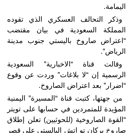
اليمامة.
وذكر التحالف العسكري الذي تقوده
المملكة السعودية في بيان مقتضب
“اعتراض صاروخ باليستي جنوب مدينة
الرياض”.
وقالت قناة “الاخبارية” السعودية
الرسمية إن “لا بلاغات” وردت عن وقوع
“اضرار” بعد اعتراض الصاروخ.
من جهتها، كتبت قناة “المسيرة” اليمنية
المؤيدة للمتمردين في حسابها على تويتر
“القوة الصاروخية (للحوثيين) تعلن إطلاق
صاروخ بركان تو اتش البالستي على قصر