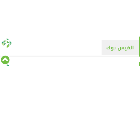
الفيس بوك
تويتر
Tweets by alyaqyn1
⇡
من نحن