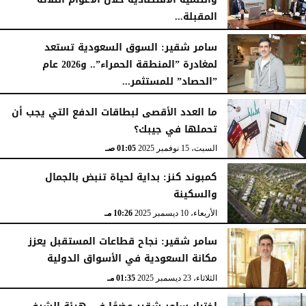
المقبلة...
الثلاثاء، 24 فبراير 2026
08:20 صـ
سامر شقير: السوق السعودية تستعد
لمغادرة ”المنطقة الحمراء”.. و2026 عام
”الحصاد” للمستثمر...
الإثنين، 5 يناير 2026
09:25 مـ
ما العدد الأقصى لبطاقات الدفع التي يجب أن
تحملها في جيبك؟
السبت، 15 نوفمبر 2025
01:05 صـ
كمبوند كنز: بداية لحياة تنبض بالجمال
والسكينة
الأربعاء، 10 ديسمبر 2025
10:26 مـ
سامر شقير: نجاح قطاعات المستقبل يعزز
مكانة السعودية في الأسواق الدولية
الثلاثاء، 23 ديسمبر 2025
01:35 مـ