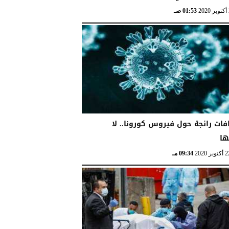
01:53 صـ
رافات رائجة حول فيروس كورونا.. لا
ا
09:34 مـ