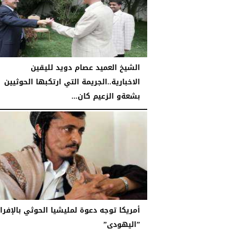
الشيخ العميد عصام دويد لليقين
الاخبارية..الجريمة التي ارتكبها الحوثيين
بشعةو الزعيم كان...
الإثنين، 21 ديسمبر 2020
09:35 صـ
أمريكا توجه دعوة لمليشيا الحوثي بالإفرا
”اليهودي”