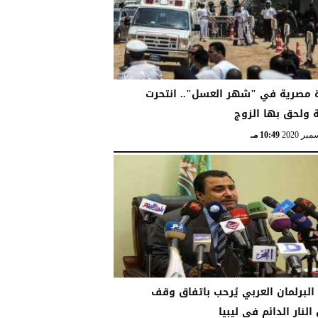
 مصرية في "شهر العسل".. انتحرت
 ولحق بها الزوج
10:49 مـ
لبرلمان العربي يُرحب باتفاق وقف
النار الدائم في ليبيا