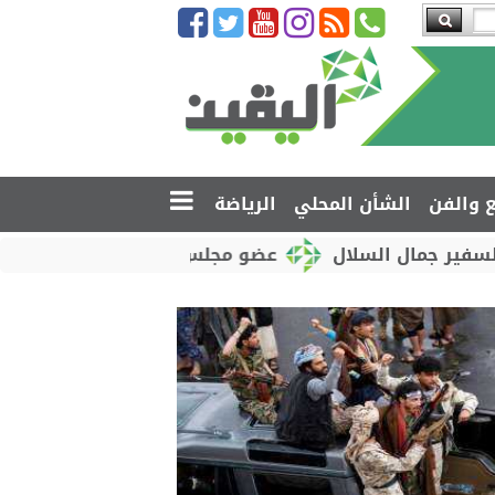
ع والفن
الشأن المحلي
الرياضة
 السلال
عضو مجلس القيادة محمود الصبيحي يدشّن اختب