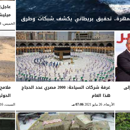
عاجل| 
ميليشيا
لمهرة.. تحقيق بريطاني يكشف شبكات وطرق
الخميس، 24 يونيو 2021
لى
غرفة شركات السياحة: 2000 مصري عدد الحجاج
ملامح 
هذا العام
الحوثي
الأربعاء، 26 مايو 2021
07:06 مـ
السبت، 16 يناير 2021