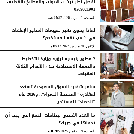
أفضل نجار تركيب الأبواب والمطابخ بالقطيف
0569021901
السبت، 11 أبريل 2026
04:57 صـ
لماذا يفوق تأثير تقييمات المتاجر الإعلانات
في كسب ثقة المستخدم؟
الإثنين، 30 مارس 2026
08:12 مـ
7 محاور رئيسية لرؤية وزارة التخطيط
والتنمية الاقتصادية خلال الأعوام الثلاثة
المقبلة...
الثلاثاء، 24 فبراير 2026
08:20 صـ
سامر شقير: السوق السعودية تستعد
لمغادرة ”المنطقة الحمراء”.. و2026 عام
”الحصاد” للمستثمر...
الإثنين، 5 يناير 2026
09:25 مـ
ما العدد الأقصى لبطاقات الدفع التي يجب أن
تحملها في جيبك؟
السبت، 15 نوفمبر 2025
01:05 صـ