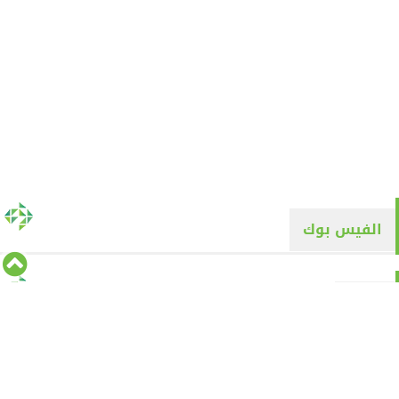
الفيس بوك
تويتر
Tweets by alyaqyn1
⇡
من نحن