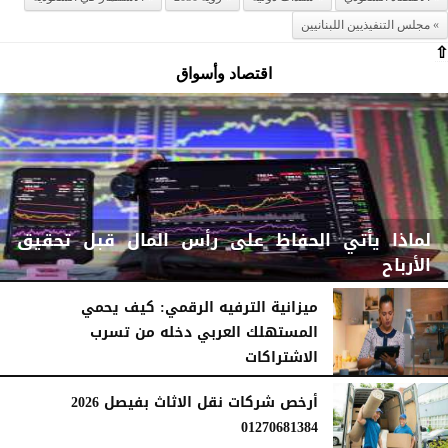
مجلس التنفيذيين اللبنانيين
⇧
اقتصاد وأسواق
لماذا يأتي الحفاظ على رأس المال قبل تحقيق
الأرباح
ميزانية الترفيه الرقمي: كيف يحمي
المستهلك العربي دخله من تسرب
الاشتراكات
الثلاثاء، 14 يوليو 2026
05:05 مـ
الجمعة، 3 يوليو 2026
06:45 مـ
أرخص شركات نقل الاثاث بفيصل 2026
01270681384