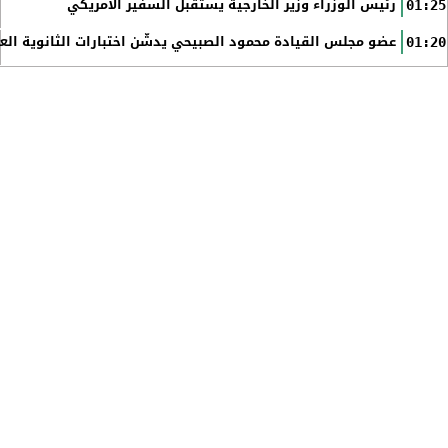
رئيس الوزراء وزير الخارجية يستقبل السفير الأمريكي
01:25
عضو مجلس القيادة محمود الصبيحي يدشّن اختبارات الثانوية الع
01:20