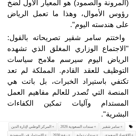
(المرونة والصمود) هو المعيار الأول لضخ
رؤوس الأموال، وهذا ما تعمل الرياض
على هندسته اليوم".
واختتم سامر شقير تصريحاته بالقول:
"الاجتماع الوزاري المغلق الذي تشهده
الرياض اليوم سيرسم ملامح سياسات
التوظيف للعقد القادم. المملكة لم تعد
تكتفي باستيراد الخبرات، بل باتت هي
المنصة التي تُصدر للعالم مفاهيم العمل
المستدام وآليات تمكين الكفاءات
البشرية".
سامر شقير
سندات السعودية 2026
المركز الوطني لإدارة الدين
الاقتصاد السعودي
سندات دولية
رؤية 2030
الاستثمار في السعودية