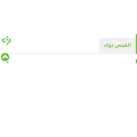
الفيس بوك
تويتر
Tweets by alyaqyn1
⇡
من نحن