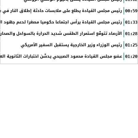
رئيس مجلس القيادة يطلع على ملابسات حادثة إطلاق النار في عد
00:59
رئيس مجلس القيادة يرأس اجتماعا حكوميا مصغرا لدعم جهود الت
01:33
الأرصاد تتوقّع استمرار الطقس شديد الحرارة بالسواحل والصحاري 
01:28
رئيس الوزراء وزير الخارجية يستقبل السفير الأمريكي
01:25
عضو مجلس القيادة محمود الصبيحي يدشّن اختبارات الثانوية الع
01:20