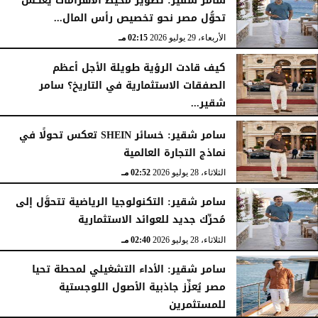
سامر شقير: تطوير محيط الأهرامات يعكس
تحوُّل مصر نحو تخصيص رأس المال...
الأربعاء، 29 يوليو 2026
02:25 مـ
الأربعاء، 29 يوليو 2026
02:15 مـ
كيف قادت الرؤية طويلة الأجل أعظم
الصفقات الاستثمارية في التاريخ؟ سامر
شقير...
الثلاثاء، 28 يوليو 2026
03:49 مـ
سامر شقير: خسائر SHEIN تعكس تحولًا في
نماذج التجارة العالمية
الثلاثاء، 28 يوليو 2026
02:52 مـ
سامر شقير: التكنولوجيا الرياضية تتحوَّل إلى
مُحرِّك جديد للعوائد الاستثمارية
الثلاثاء، 28 يوليو 2026
02:40 مـ
سامر شقير: الأداء التشغيلي لمحطة تحيا
مصر يُعزِّز جاذبية الأصول اللوجستية
للمستثمرين