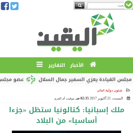
الأخبار
التقارير
القيادة يعزي السفير جمال السلال
عضو مجلس القياد
شئون دولية
العالم
السبت، 21 أكتوبر 2017
02:35 صـ
بتوقيت أم القرى
2017-10-21 02:35:11
ملك إسبانيا: كتالونيا ستظل «جزءا
أساسيا» من البلاد