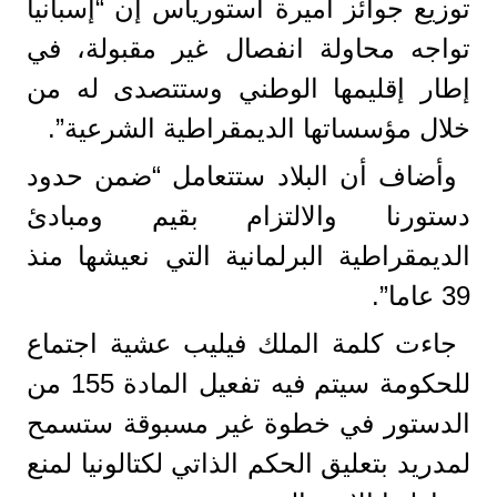
توزيع جوائز أميرة أستورياس إن “إسبانيا
تواجه محاولة انفصال غير مقبولة، في
إطار إقليمها الوطني وستتصدى له من
خلال مؤسساتها الديمقراطية الشرعية”.
وأضاف أن البلاد ستتعامل “ضمن حدود
دستورنا والالتزام بقيم ومبادئ
الديمقراطية البرلمانية التي نعيشها منذ
39 عاما”.
جاءت كلمة الملك فيليب عشية اجتماع
للحكومة سيتم فيه تفعيل المادة 155 من
الدستور في خطوة غير مسبوقة ستسمح
لمدريد بتعليق الحكم الذاتي لكتالونيا لمنع