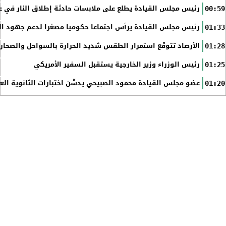
رئيس مجلس القيادة يطلع على ملابسات حادثة إطلاق النار في عد
00:59
رئيس مجلس القيادة يرأس اجتماعا حكوميا مصغرا لدعم جهود الت
01:33
الأرصاد تتوقّع استمرار الطقس شديد الحرارة بالسواحل والصحاري 
01:28
رئيس الوزراء وزير الخارجية يستقبل السفير الأمريكي
01:25
عضو مجلس القيادة محمود الصبيحي يدشّن اختبارات الثانوية الع
01:20