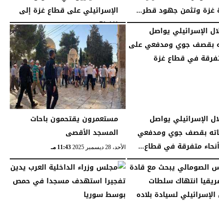
ة غزة وتثمن جهود قطر...
الإسرائيلي على قطاع غزة إلى
71,441...
09:09 مـ
الجمعة، 16 يناير 2026
12:54 صـ
لال الإسرائيلي يواصل
مستعمرون يقتحمون باحات
اته بقصف جوي ومدفعي
المسجد الأقصى
نحاء متفرقة في قطاع...
الأحد، 28 ديسمبر 2025
11:43 مـ
11:11 مـ