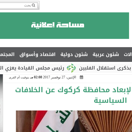
لات
شئون عربية
شئون دولية
اقتصاد وأسواق
المجتم
لال الفلبين
رئيس مجلس القيادة يعزي السفير جمال
الإثنين، 27 نوفمبر 2017
02:08 مـ
بتوقيت أم القرى
لإبعاد محافظة كركوك عن الخلافات
السياسية