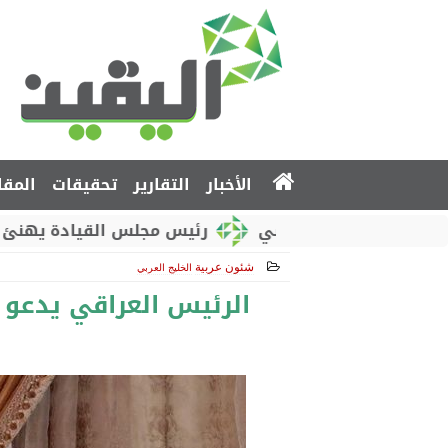
الأخبار
التقارير
تحقيقات
المقا
لوطني الروسي
رئيس مجلس القيادة يهنئ بذكرى استق
شئون عربية
الخليج العربي
2017-11-27 14:08:40
الرئيس العراقي يدعو 