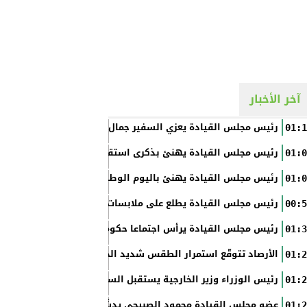
آخر الأخبار
رئيس مجلس القيادة يعزي السفير جمال السلال
01:1
رئيس مجلس القيادة يهنئ بذكرى استقلال الفلبين
01:0
رئيس مجلس القيادة يهنئ باليوم الوطني الروسي
01:0
رئيس مجلس القيادة يطلع على ملابسات حادثة إطلاق النار في عدن
00:5
رئيس مجلس القيادة يرأس اجتماعا حكوميا مصغرا لدعم جهود التع
01:3
الأرصاد تتوقّع استمرار الطقس شديد الحرارة بالسواحل والصحاري و
01:2
رئيس الوزراء وزير الخارجية يستقبل السفير الأمريكي
01:2
عضو مجلس القيادة محمود الصبيحي يدشّن اختبارات الثانوية العام
01:2