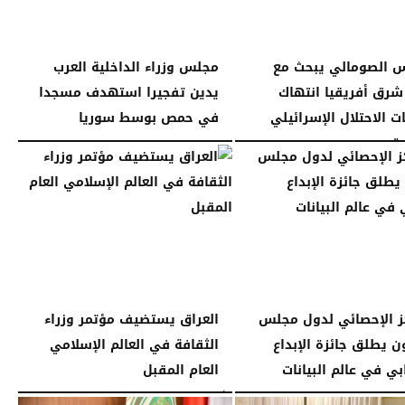
س الصومالي يبحث مع
مجلس وزراء الداخلية العرب
شرق أفريقيا انتهاك
يدين تفجيرا استهدف مسجدا
 الاحتلال الإسرائيلي
في حمص بوسط سوريا
...
الجمعة، 26 ديسمبر 2025
11:19 مـ
11:46 مـ
ز الإحصائي لدول مجلس
العراق يستضيف مؤتمر وزراء
ون يطلق جائزة الإبداع
الثقافة في العالم الإسلامي
بي في عالم البيانات
العام المقبل
11:17 مـ
الأربعاء، 24 ديسمبر 2025
11:11 مـ