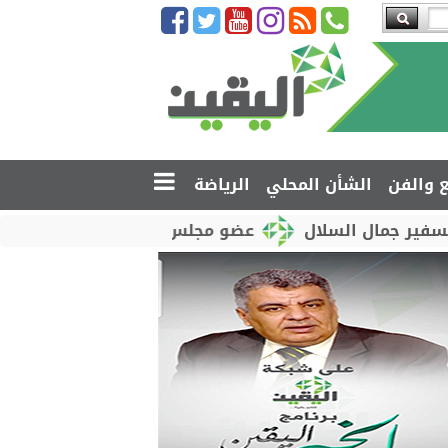
ع والفن
الشأن المحلي
الرياضة
 السلال
عضو مجلس القيادة محمود الصبيحي يدشّن اختب