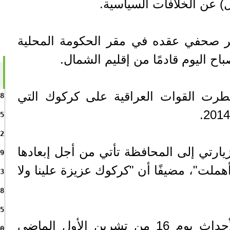
 عن الخلافات السياسية.
ر صحفي عقده في مقر الحكومة المحلية
اح اليوم قادمًا من إقليم الشمال.
ي سيطرت القوات العراقية على كركوك التي
8
5
2
يارتي إلى المحافظة تأتي من أجل إبعادها
9
هملت"، مضيفًا أن "كركوك عزيزة علينا ولا
3
8
5
وأضاف "نتمنى ألا تكون لأحداث يوم 16 من تشرين الأول الماضي
0