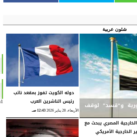
شئون عربية
دوله الكويت تفوز بمقعد نائب
رئيس الناشرين العرب
n1
ورية و”قسد” لوقف
الأربعاء، 28 يناير 2026
12:43 صـ