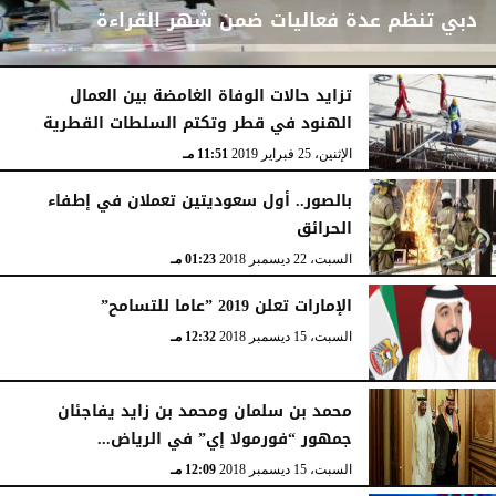
دبي تنظم عدة فعاليات ضمن شهر القراءة
تزايد حالات الوفاة الغامضة بين العمال
الهنود في قطر وتكتم السلطات القطرية
السبت، 9 مارس 2019
12:55 مـ
الإثنين، 25 فبراير 2019
11:51 مـ
بالصور.. أول سعوديتين تعملان في إطفاء
الحرائق
السبت، 22 ديسمبر 2018
01:23 مـ
الإمارات تعلن 2019 ”عاما للتسامح”
السبت، 15 ديسمبر 2018
12:32 مـ
محمد بن سلمان ومحمد بن زايد يفاجئان
جمهور “فورمولا إي” في الرياض...
السبت، 15 ديسمبر 2018
12:09 مـ