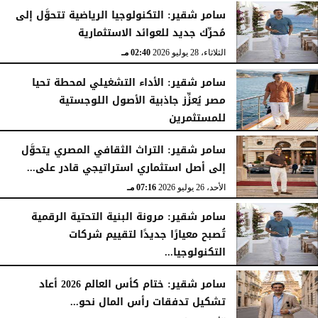
سامر شقير: التكنولوجيا الرياضية تتحوَّل إلى
مُحرِّك جديد للعوائد الاستثمارية
الثلاثاء، 28 يوليو 2026
02:40 مـ
سامر شقير: الأداء التشغيلي لمحطة تحيا
مصر يُعزِّز جاذبية الأصول اللوجستية
للمستثمرين
الأحد، 26 يوليو 2026
07:27 مـ
سامر شقير: التراث الثقافي المصري يتحوَّل
إلى أصل استثماري استراتيجي قادر على...
الأحد، 26 يوليو 2026
07:16 مـ
سامر شقير: مرونة البنية التحتية الرقمية
تُصبح معيارًا جديدًا لتقييم شركات
التكنولوجيا...
الأحد، 26 يوليو 2026
07:03 مـ
سامر شقير: ختام كأس العالم 2026 أعاد
تشكيل تدفقات رأس المال نحو...