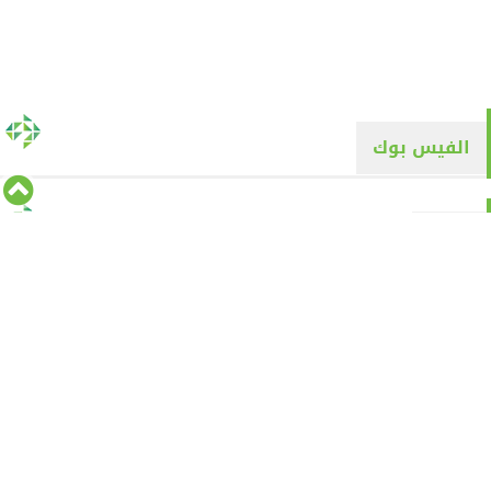
الفيس بوك
تويتر
Tweets by alyaqyn1
⇡
من نحن