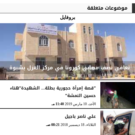
موضوعات متعلقة
بروفايل
تعافي نصف مصابي كورونا في مركز العزل بشبوة
”قصة إمرأة حجورية بطلة... الشهيدة”هناء
حسين النمشة”
الخميس، 6 مايو 2021
03:09 صـ
الأحد، 10 مارس 2019
11:40 مـ
علي ناصر باجيل
الثلاثاء، 18 ديسمبر 2018
08:21 صـ