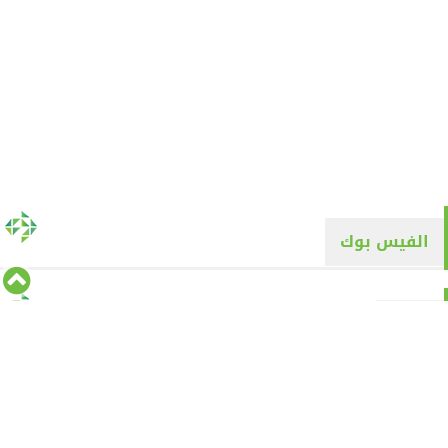
الفيس بوك
تويتر
Tweets by alyaqyn1
⇡
من نحن