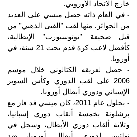
خارج الاتحاد الأوروبي.
- في العام ذاته حصل ميسي على العديد
من الجوائز، منها لقب "الفتى الذهبي" من
قبل صحيفة "توتوسبورت" الإيطالية،
كأفضل لاعب كرة قدم تحت 21 سنة، في
أوروبا.
- حصل لفريقه الكتالوني خلال موسم
2006 على لقب الدوري وكأس السوبر
الإسباني ودوري أبطال أوروبا.
- بحلول عام 2011، كان ميسي قد فاز مع
برشلونة بخمسة ألقاب دوري إسبانيا،
وثلاثة ألقاب دوري الأبطال، وسجل في
نهائيين لدوري أبطال أوروبا، ضد