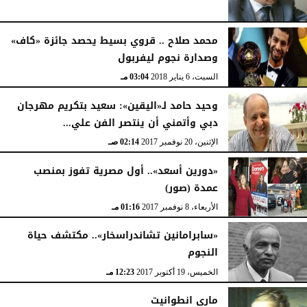
محمد صلاح .. قروي بسيط يحصد جائزة «كاف»
وصدارة نجوم ليفربول
السبت، 6 يناير 2018
03:04 مـ
وحيد حامد لـ«اليقين»: سعيد بتكريم مهرجان
دبي وأتمني أن ينتصر الفن علي...
الإثنين، 20 نوفمبر 2017
02:14 صـ
«دورين أسعد».. أول مصرية تفوز بمنصب
عمدة (صور)
الأربعاء، 8 نوفمبر 2017
01:16 مـ
«سابرامانين تشاندراسخار».. مكتشف حياة
النجوم
الخميس، 19 أكتوبر 2017
12:23 مـ
مارى انطوانيت