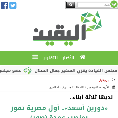
الأخبار
التقارير
يادة يعزي السفير جمال السلال
عضو مجلس القيادة مح
بروفايل
الأربعاء، 8 نوفمبر 2017
01:16 مـ
بتوقيت أم القرى
2017-11-08 13:16:12
لديها ثلاثة أبناء..
«دورين أسعد».. أول مصرية تفوز
بمنصب عمدة (صور)