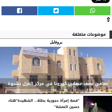
⇧
موضوعات متعلقة
بروفايل
تعافي نصف مصابي كورونا في مركز العزل بشبوة
”قصة إمرأة حجورية بطلة... الشهيدة”هناء
حسين النمشة”
الخميس، 6 مايو 2021
03:09 صـ