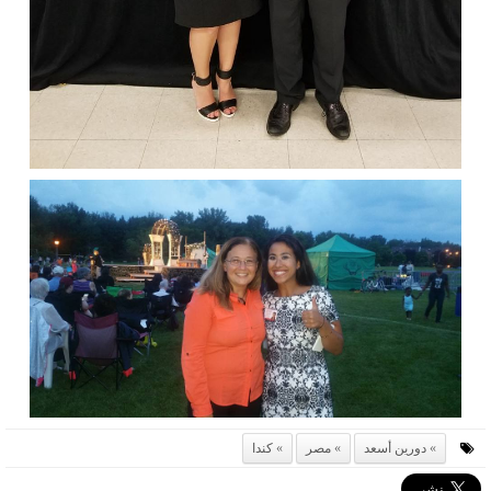
دورين أسعد
مصر
كندا