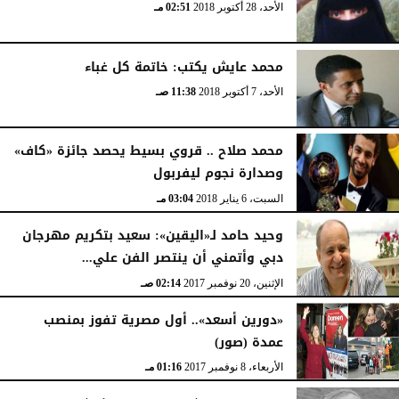
الأحد، 28 أكتوبر 2018
02:51 مـ
محمد عايش يكتب: خاتمة كل غباء
الأحد، 7 أكتوبر 2018
11:38 صـ
محمد صلاح .. قروي بسيط يحصد جائزة «كاف»
وصدارة نجوم ليفربول
السبت، 6 يناير 2018
03:04 مـ
وحيد حامد لـ«اليقين»: سعيد بتكريم مهرجان
دبي وأتمني أن ينتصر الفن علي...
الإثنين، 20 نوفمبر 2017
02:14 صـ
«دورين أسعد».. أول مصرية تفوز بمنصب
عمدة (صور)
الأربعاء، 8 نوفمبر 2017
01:16 مـ