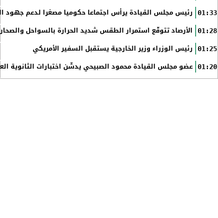
رئيس مجلس القيادة يرأس اجتماعا حكوميا مصغرا لدعم جهود الت
01:33
الأرصاد تتوقّع استمرار الطقس شديد الحرارة بالسواحل والصحاري 
01:28
رئيس الوزراء وزير الخارجية يستقبل السفير الأمريكي
01:25
عضو مجلس القيادة محمود الصبيحي يدشّن اختبارات الثانوية الع
01:20