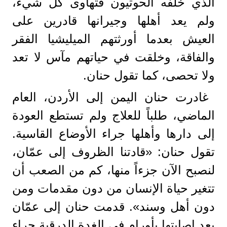
الذي خلّفه الحوثيون فتهاوى كل شيء،
ولم يعد أهلها وجيرانها قادرين على
العيش بعدما أورثتهم الميليشيا الفقر
والفاقة، وخلقت في حياتهم مآس لا تعد
ولا تحصى، كما تقول حنان.
غادرت حنان اليمن إلى الأردن، العام
الماضي، طلباً للعلاج ولم تستطع العودة
إلى دارها وأهلها جراء الأوضاع القاسية.
تقول حنان: «قادتنا الظروف إلى عمّان،
لنصبح الآن جزءاً منها، كم من الصعب أن
تتغير حياة الإنسان من دون مقدمات ومن
دون أهل وسند». قدمت حنان إلى عمّان
بعد إصابتها بأورام في الغدة الدرقية جراء