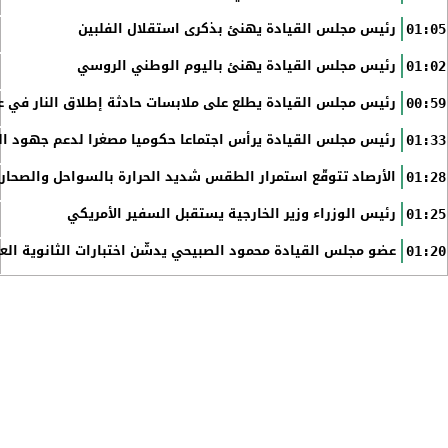
رئيس مجلس القيادة يهنئ بذكرى استقلال الفلبين
01:05
رئيس مجلس القيادة يهنئ باليوم الوطني الروسي
01:02
رئيس مجلس القيادة يطلع على ملابسات حادثة إطلاق النار في عد
00:59
رئيس مجلس القيادة يرأس اجتماعا حكوميا مصغرا لدعم جهود الت
01:33
الأرصاد تتوقّع استمرار الطقس شديد الحرارة بالسواحل والصحاري 
01:28
رئيس الوزراء وزير الخارجية يستقبل السفير الأمريكي
01:25
عضو مجلس القيادة محمود الصبيحي يدشّن اختبارات الثانوية الع
01:20