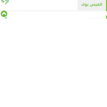
الفيس بوك
تويتر
Tweets by alyaqyn1
⇡
من نحن
الأقسام