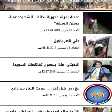
تعافي نصف مصابي كورونا في مركز العزل بشبوة
”قصة إمرأة حجورية بطلة... الشهيدة”هناء
حسين النمشة”
الخميس، 6 مايو 2021
03:09 صـ
الأحد، 10 مارس 2019
11:40 مـ
علي ناصر باجيل
الثلاثاء، 18 ديسمبر 2018
08:21 صـ
البخيتي: ماذا يسمون تفاهمات السويد؟
السبت، 15 ديسمبر 2018
12:37 مـ
مع ربي بليل أغدر ... سريت الليل من داري
الأحد، 25 نوفمبر 2018
07:21 صـ
الشيخ صالح ابوعوجاء يهنئ السلطان قابوس