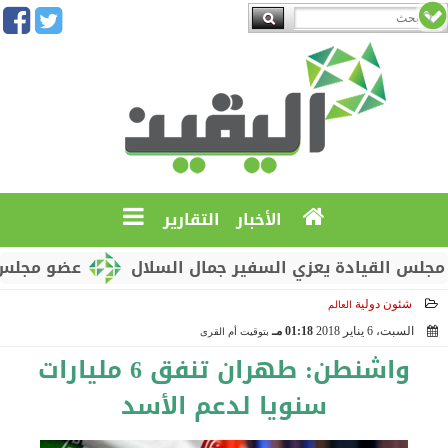
الأخبار
التقارير
يادة يعزي السفير جمال السلال
عضو مجلس القيادة م
شئون دولية
العالم
السبت، 6 يناير 2018
01:18 مـ
بتوقيت أم القرى
2018-01-06 13:18:29
واشنطن: طهران تنفق 6 مليارات
سنويا لدعم الأسد