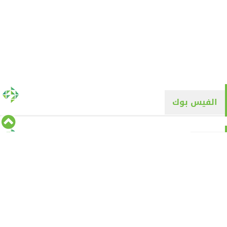
الفيس بوك
تويتر
Tweets by alyaqyn1
⇡
من نحن