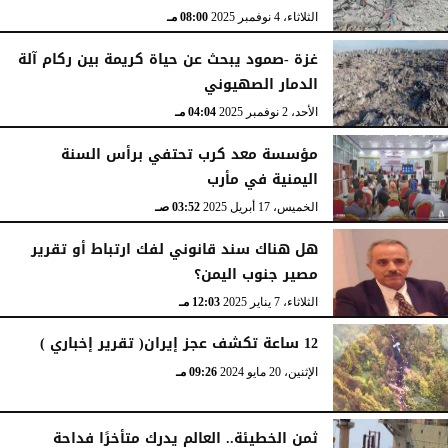
الأربعاء، 19 نوفمبر 2025
08:47 مـ
الثلاثاء، 4 نوفمبر 2025
08:00 مـ
غزة -صمود يبحث عن حياة كريمة بين ركام آلة
الدمار الصهيوني
الأحد، 2 نوفمبر 2025
04:04 مـ
مؤسسة معد كرب تحتفي برأس السنة
اليمنية في مأرب
الخميس، 17 أبريل 2025
03:52 صـ
هل هناك سند قانوني لفك ارتباط أو تقرير
مصير جنوب اليمن؟
الثلاثاء، 7 يناير 2025
12:03 مـ
12 ساعة تكشف عجز إيران( تقرير إخباري )
الإثنين، 20 مايو 2024
09:26 مـ
ثمن الخطيئة.. العالم يدرك متأخرًا فداحة