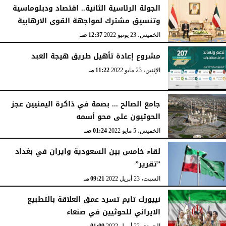
الجولة الرئاسية الثانية.. اقتصاد ودبلوماسية
وتنسيق مشترك لمواجهة القوى الارهابية
الخميس، 23 يونيو 2022
12:37 صـ
مشروع إعادة تأهيل طريق هيجة العبد
الإثنين، 23 مايو 2022
11:22 مـ
جامع الصالح ... بصمة في ذاكرة اليمنيين عجز
الحوثيون على محو أسمه
الخميس، 5 مايو 2022
01:24 صـ
لقاء خامس بين السعودية وايران في بغداد
”تقرير”
السبت، 23 أبريل 2022
09:21 مـ
نييورك تايم تسرد عمق العلاقة بالتطبيع
الايراني للحوثيين في صنعاء