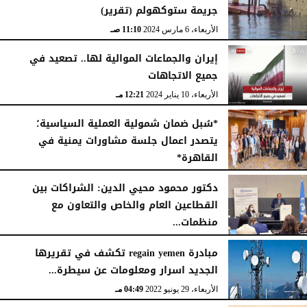
جريمة ستوكهولم (تقرير)
الأربعاء، 6 مارس 2024
11:10 صـ
إيران والجماعات الموالية لها.. تصعيد في
جميع الاتجاهات
الأربعاء، 10 يناير 2024
12:21 مـ
*سُبل ضمان شمولية العملية السياسية؛
يتصدر اعمال جلسة مشاورات يمنية في
القاهرة*
الخميس، 21 ديسمبر 2023
10:45 مـ
دكتور محمود محيي الدين: الشراكات بين
القطاعين العام والخاص والتعاون مع
منظمات...
الثلاثاء، 18 أكتوبر 2022
08:12 صـ
مبادرة regain yemen تكشف في تقريرها
الجديد اسرار ومعلومات عن سيطرة...
الأربعاء، 29 يونيو 2022
04:49 مـ