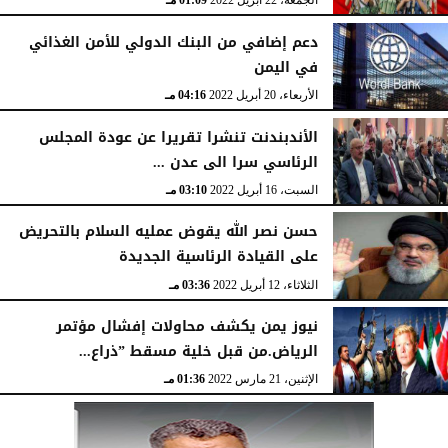
الجمعة، 22 أبريل 2022
01:09 مـ
دعم إضافي من البنك الدولي للأمن الغذائي
في اليمن
الأربعاء، 20 أبريل 2022
04:16 مـ
الأندبندنت تنشرا تقريرا عن عودة المجلس
الرئاسي سرا الى عدن ...
السبت، 16 أبريل 2022
03:10 مـ
حسن نصر الله يقوض عمليه السلام بالتحريض
على القيادة الرئاسية الجديدة
الثلاثاء، 12 أبريل 2022
03:36 مـ
نيوز يمن يكشف محاولات إفشال مؤتمر
الرياض.من قبل خلية مسقط ”ذراع...
الإثنين، 21 مارس 2022
01:36 مـ