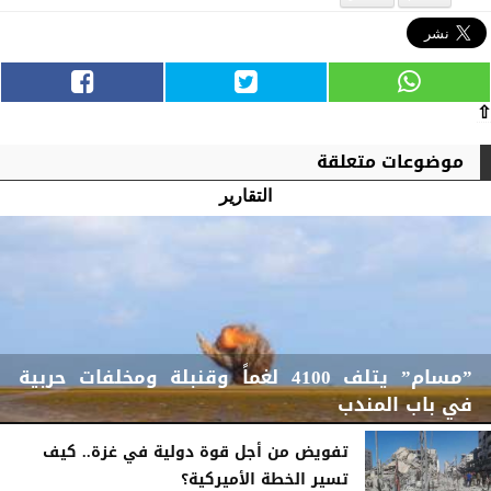
⇧
موضوعات متعلقة
التقارير
”مسام” يتلف 4100 لغماً وقنبلة ومخلفات حربية
في باب المندب
تفويض من أجل قوة دولية في غزة.. كيف
تسير الخطة الأميركية؟