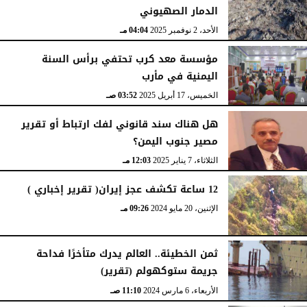
الدمار الصهيوني
الأحد، 2 نوفمبر 2025
04:04 مـ
مؤسسة معد كرب تحتفي برأس السنة
اليمنية في مأرب
الخميس، 17 أبريل 2025
03:52 صـ
هل هناك سند قانوني لفك ارتباط أو تقرير
مصير جنوب اليمن؟
الثلاثاء، 7 يناير 2025
12:03 مـ
12 ساعة تكشف عجز إيران( تقرير إخباري )
الإثنين، 20 مايو 2024
09:26 مـ
ثمن الخطيئة.. العالم يدرك متأخرًا فداحة
جريمة ستوكهولم (تقرير)
الأربعاء، 6 مارس 2024
11:10 صـ