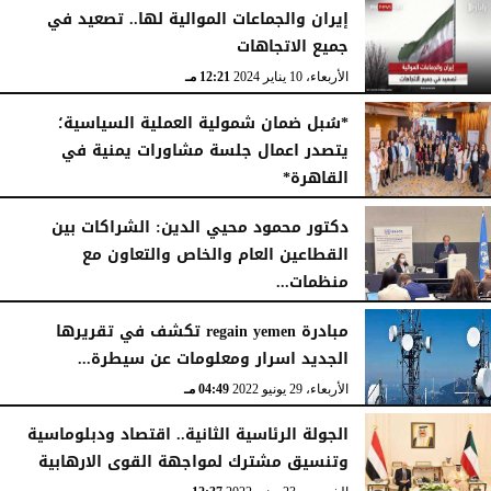
إيران والجماعات الموالية لها.. تصعيد في
جميع الاتجاهات
الأربعاء، 10 يناير 2024
12:21 مـ
*سُبل ضمان شمولية العملية السياسية؛
يتصدر اعمال جلسة مشاورات يمنية في
القاهرة*
الخميس، 21 ديسمبر 2023
10:45 مـ
دكتور محمود محيي الدين: الشراكات بين
القطاعين العام والخاص والتعاون مع
منظمات...
الثلاثاء، 18 أكتوبر 2022
08:12 صـ
مبادرة regain yemen تكشف في تقريرها
الجديد اسرار ومعلومات عن سيطرة...
الأربعاء، 29 يونيو 2022
04:49 مـ
الجولة الرئاسية الثانية.. اقتصاد ودبلوماسية
وتنسيق مشترك لمواجهة القوى الارهابية