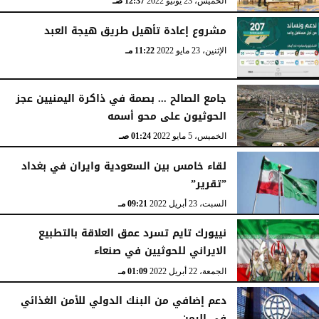
الخميس، 23 يونيو 2022
12:37 صـ
مشروع إعادة تأهيل طريق هيجة العبد
الإثنين، 23 مايو 2022
11:22 مـ
جامع الصالح ... بصمة في ذاكرة اليمنيين عجز
الحوثيون على محو أسمه
الخميس، 5 مايو 2022
01:24 صـ
لقاء خامس بين السعودية وايران في بغداد
”تقرير”
السبت، 23 أبريل 2022
09:21 مـ
نييورك تايم تسرد عمق العلاقة بالتطبيع
الايراني للحوثيين في صنعاء
الجمعة، 22 أبريل 2022
01:09 مـ
دعم إضافي من البنك الدولي للأمن الغذائي
في اليمن