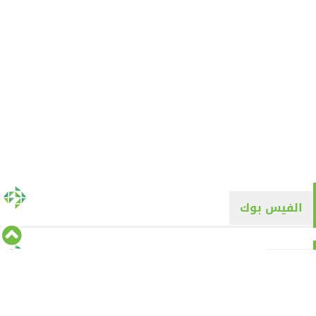
الفيس بوك
تويتر
Tweets by alyaqyn1
⇡