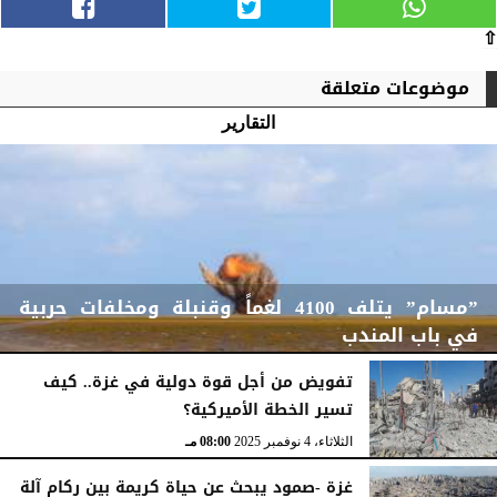
⇧
موضوعات متعلقة
التقارير
”مسام” يتلف 4100 لغماً وقنبلة ومخلفات حربية
في باب المندب
تفويض من أجل قوة دولية في غزة.. كيف
تسير الخطة الأميركية؟
الأربعاء، 19 نوفمبر 2025
08:47 مـ
الثلاثاء، 4 نوفمبر 2025
08:00 مـ
غزة -صمود يبحث عن حياة كريمة بين ركام آلة