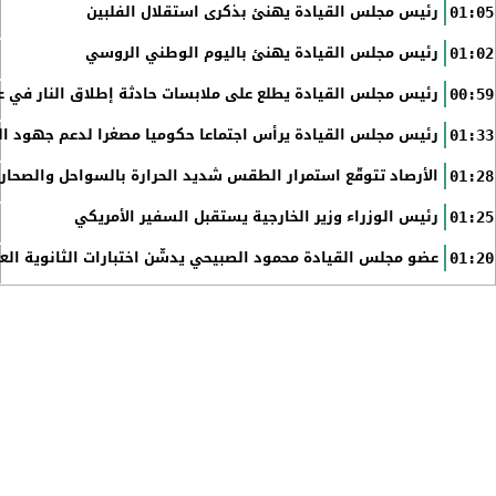
رئيس مجلس القيادة يهنئ بذكرى استقلال الفلبين
01:05
رئيس مجلس القيادة يهنئ باليوم الوطني الروسي
01:02
رئيس مجلس القيادة يطلع على ملابسات حادثة إطلاق النار في عد
00:59
رئيس مجلس القيادة يرأس اجتماعا حكوميا مصغرا لدعم جهود الت
01:33
الأرصاد تتوقّع استمرار الطقس شديد الحرارة بالسواحل والصحاري 
01:28
رئيس الوزراء وزير الخارجية يستقبل السفير الأمريكي
01:25
عضو مجلس القيادة محمود الصبيحي يدشّن اختبارات الثانوية الع
01:20