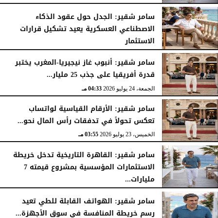
سامر شقير: الجدل حول عقود الذكاء
الاصطناعي العسكرية يعيد تشكيل قرارات
الاستثمار
الجمعة، 24 يوليو 2026
04:45 مـ
سامر شقير: أنبوب غاز نيجيريا-المغرب يختبر
قدرة أفريقيا على جذب 25 مليار...
الجمعة، 24 يوليو 2026
04:33 مـ
سامر شقير: الأرقام القياسية لواتساب
تعكس تحولاً في تدفقات رأس المال نحو...
الخميس، 23 يوليو 2026
03:55 مـ
سامر شقير: القاهرة التاريخية تدخل خريطة
الاستثمارات المؤسسية بمشروع قيمته 7
مليارات...
الخميس، 23 يوليو 2026
03:47 مـ
سامر شقير: الهواتف القابلة للطي تعيد
رسم خريطة المنافسة في سوق الأجهزة...