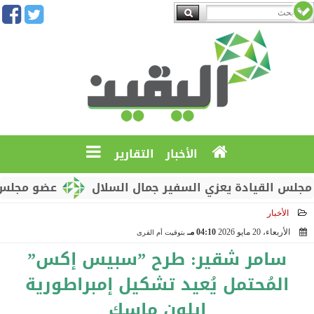
الأخبار
التقارير
قيادة يعزي السفير جمال السلال
عضو مجلس القيادة 
الأخبار
الأربعاء، 20 مايو 2026
04:10 مـ
بتوقيت أم القرى
2026-05-20 16:10:29
سامر شقير: طرح ”سبيس إكس”
المُحتمل يُعيد تشكيل إمبراطورية
إيلون ماسك