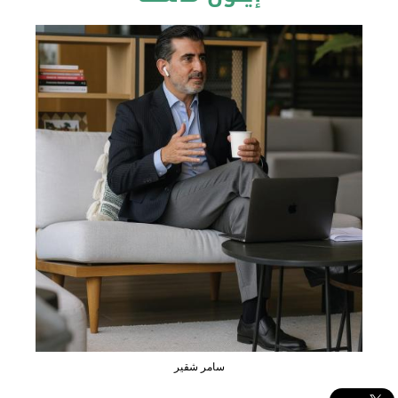
سامر شقير