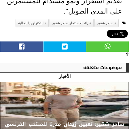
تقديم استقرار ونمو مستدام للمستثمرين
على المدى الطويل".
سامر شقير
رائد الاستثمار سامر شقير
التكنولوجيا المالية
⇧
موضوعات متعلقة
الأخبار
سامر شقير: تعيين زيدان مدربًا للمنتخب الفرنسي