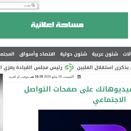
لات
شئون عربية
شئون دولية
اقتصاد وأسواق
المجتم
تقلال الفلبين
رئيس مجلس القيادة يعزي السفير جم
السبت، 16 مايو 2026
10:59 صـ
بتوقيت أم القرى
يديوهاتك على صفحات التواصل
الاجتماعي