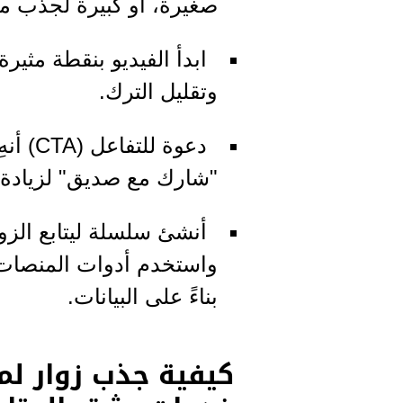
صغيرة، أو كبيرة لجذب متا
وتقليل الترك.
دعوة ل
"شارك مع صديق" لزيادة 
أنشئ سلسلة ليتابع الزوار
واستخدم أدوات المنصات ل
بناءً على البيانات.
كيفية جذب زوار ل