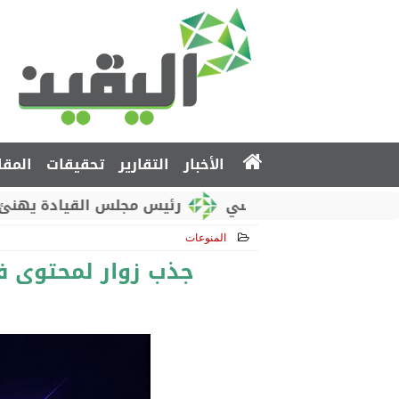
الأخبار
التقارير
تحقيقات
المقا
 الوطني الروسي
رئيس مجلس القيادة يهنئ بذكرى اس
المنوعات
2026-05-16 10:59:38
جذب زوار لمحتوى ف