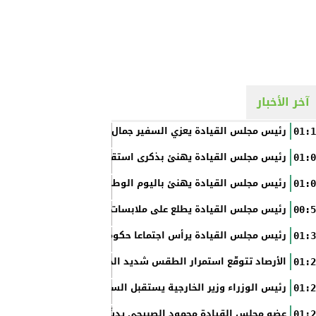
آخر الأخبار
رئيس مجلس القيادة يعزي السفير جمال السلال
01:1
رئيس مجلس القيادة يهنئ بذكرى استقلال الفلبين
01:0
رئيس مجلس القيادة يهنئ باليوم الوطني الروسي
01:0
رئيس مجلس القيادة يطلع على ملابسات حادثة إطلاق النار في عدن
00:5
رئيس مجلس القيادة يرأس اجتماعا حكوميا مصغرا لدعم جهود التع
01:3
الأرصاد تتوقّع استمرار الطقس شديد الحرارة بالسواحل والصحاري و
01:2
رئيس الوزراء وزير الخارجية يستقبل السفير الأمريكي
01:2
عضو مجلس القيادة محمود الصبيحي يدشّن اختبارات الثانوية العام
01:2