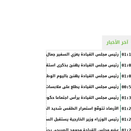
آخر الأخبار
رئيس مجلس القيادة يعزي السفير جمال السلال
01:1
رئيس مجلس القيادة يهنئ بذكرى استقلال الفلبين
01:0
رئيس مجلس القيادة يهنئ باليوم الوطني الروسي
01:0
رئيس مجلس القيادة يطلع على ملابسات حادثة إطلاق النار في عدن
00:5
رئيس مجلس القيادة يرأس اجتماعا حكوميا مصغرا لدعم جهود التع
01:3
الأرصاد تتوقّع استمرار الطقس شديد الحرارة بالسواحل والصحاري و
01:2
رئيس الوزراء وزير الخارجية يستقبل السفير الأمريكي
01:2
عضو مجلس القيادة محمود الصبيحي يدشّن اختبارات الثانوية العام
01:2