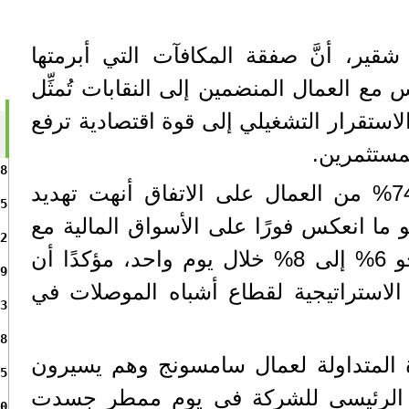
ر شقير، أنَّ صفقة المكافآت التي أبرمتها
ع العمال المنضمين إلى النقابات تُمثِّل
ُل الاستقرار التشغيلي إلى قوة اقتصادية ترفع
مستثمرين.
8
وقال شقير: إن موافقة 74% من العمال على الاتفاق أنهت تهديد
5
18 يومًا، وهو ما انعكس فورًا على الأسواق المالية مع
2
ارتفاع أسهم سامسونج بنحو 6% إلى 8% خلال يوم واحد، مؤكدًا أن
9
الاستراتيجية لقطاع أشباه الموصلات في
3
8
المتداولة لعمال سامسونج وهم يسيرون
5
 الرئيسي للشركة في يوم ممطر جسدت
0