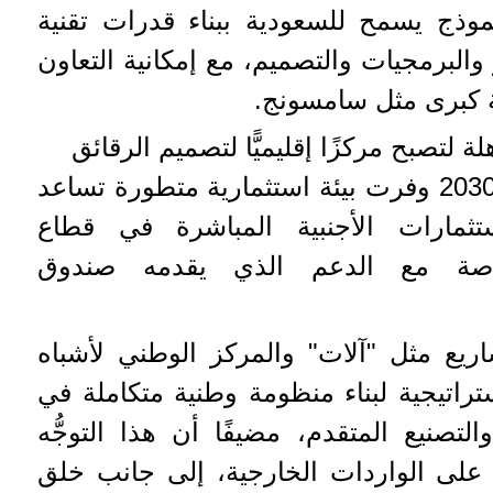
نموذج يسمح للسعودية ببناء قدرات تقنية
والبرمجيات والتصميم، مع إمكانية التعاون
 كبرى مثل سامسونج.
لتصبح مركزًا إقليميًّا لتصميم الرقائق
وأكَّد سامر شقير، أنَّ رؤية 2030 وفرت بيئة استثمارية متطورة تساعد
ثمارات الأجنبية المباشرة في قطاع
 خاصة مع الدعم الذي يقدمه صندوق
يع مثل "آلات" والمركز الوطني لأشباه
تراتيجية لبناء منظومة وطنية متكاملة في
التصنيع المتقدم، مضيفًا أن هذا التوجُّه
على الواردات الخارجية، إلى جانب خلق