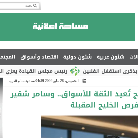
لات
شئون عربية
شئون دولية
اقتصاد وأسواق
المجتم
لال الفلبين
رئيس مجلس القيادة يعزي السفير جمال
الخميس، 28 مايو 2026
04:59 مـ
بتوقيت أم القرى
ُعيد الثقة للأسواق.. وسامر شقير
رص الخليج المقبلة