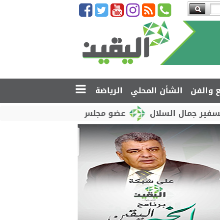
ع والفن
الشأن المحلي
الرياضة
 السلال
عضو مجلس القيادة محمود الصبيحي يدشّن اختب