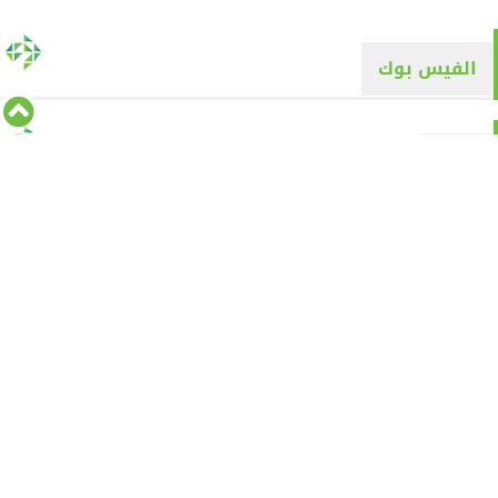
الفيس بوك
تويتر
Tweets by alyaqyn1
⇡
من نحن