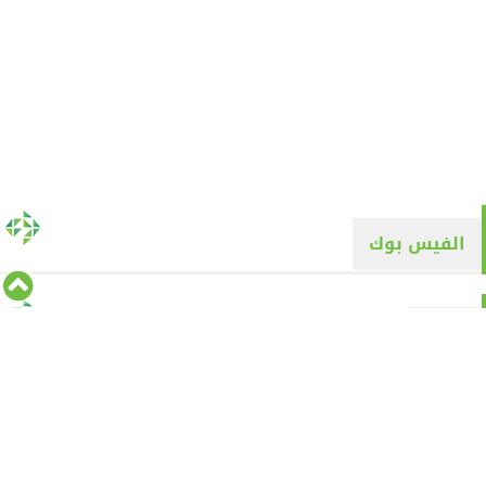
الفيس بوك
تويتر
Tweets by alyaqyn1
⇡
من نحن