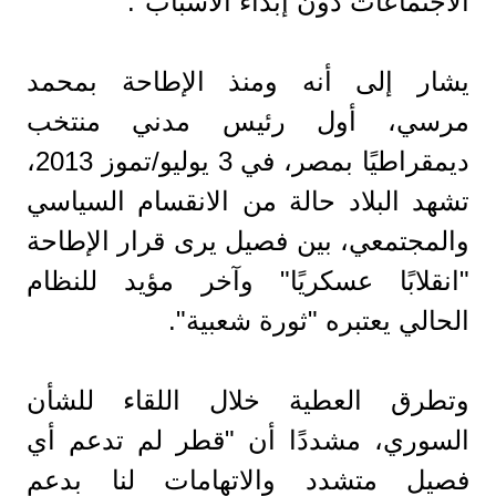
الاجتماعات دون إبداء الأسباب".
يشار إلى أنه ومنذ الإطاحة بمحمد
مرسي، أول رئيس مدني منتخب
ديمقراطيًا بمصر، في 3 يوليو/تموز 2013،
تشهد البلاد حالة من الانقسام السياسي
والمجتمعي، بين فصيل يرى قرار الإطاحة
"انقلابًا عسكريًا" وآخر مؤيد للنظام
الحالي يعتبره "ثورة شعبية".
وتطرق العطية خلال اللقاء للشأن
السوري، مشددًا أن "قطر لم تدعم أي
فصيل متشدد والاتهامات لنا بدعم