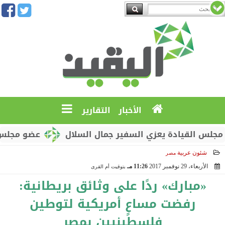
الأخبار
التقارير
قيادة يعزي السفير جمال السلال
عضو مجلس القيادة 
شئون عربية
مصر
الأربعاء، 29 نوفمبر 2017
11:26 مـ
بتوقيت أم القرى
2017-11-29 23:26:15
«مبارك» ردًا على وثائق بريطانية:
رفضت مساعٍ أمريكية لتوطين
فلسطينيين بمصر