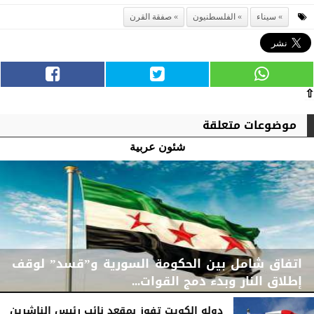
سيناء
الفلسطنيون
صفقة القرن
⇧
موضوعات متعلقة
شئون عربية
اتفاق شامل بين الحكومة السورية و”قسد” لوقف
إطلاق النار وبدء دمج القوات...
دوله الكويت تفوز بمقعد نائب رئيس الناشرين