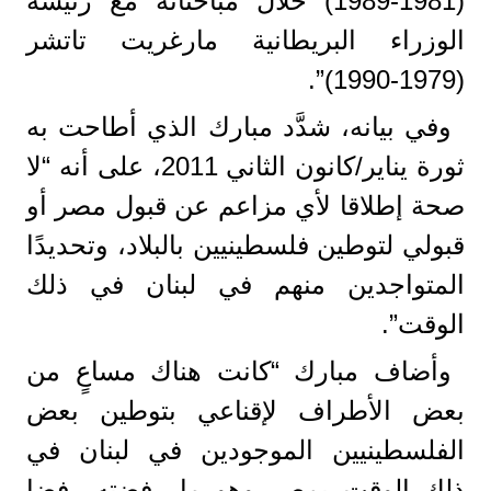
(1981-1989) خلال مباحثاته مع رئيسة
الوزراء البريطانية مارغريت تاتشر
(1979-1990)”.
وفي بيانه، شدَّد مبارك الذي أطاحت به
ثورة يناير/كانون الثاني 2011، على أنه “لا
صحة إطلاقا لأي مزاعم عن قبول مصر أو
قبولي لتوطين فلسطينيين بالبلاد، وتحديدًا
المتواجدين منهم في لبنان في ذلك
الوقت”.
وأضاف مبارك “كانت هناك مساعٍ من
بعض الأطراف لإقناعي بتوطين بعض
الفلسطينيين الموجودين في لبنان في
ذلك الوقت بمصر وهو ما رفضته رفضا