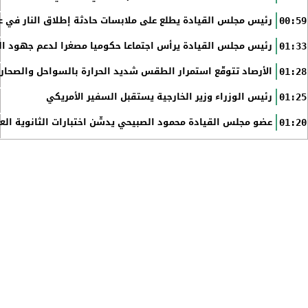
رئيس مجلس القيادة يطلع على ملابسات حادثة إطلاق النار في عد
00:59
رئيس مجلس القيادة يرأس اجتماعا حكوميا مصغرا لدعم جهود الت
01:33
الأرصاد تتوقّع استمرار الطقس شديد الحرارة بالسواحل والصحاري 
01:28
رئيس الوزراء وزير الخارجية يستقبل السفير الأمريكي
01:25
عضو مجلس القيادة محمود الصبيحي يدشّن اختبارات الثانوية الع
01:20