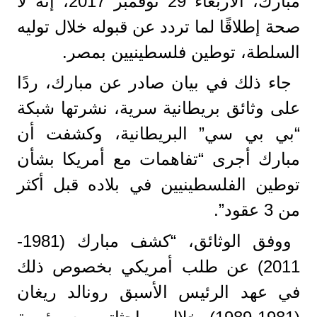
مبارك، الأربعاء 29 نوفمبر 2017، إنه لا
صحة إطلاقًا لما تردد عن قبوله خلال توليه
السلطة، توطين فلسطينيين بمصر.
جاء ذلك في بيان صادر عن مبارك، ردًا
على وثائق بريطانية سرية، نشرتها شبكة
“بي بي سي” البريطانية، وكشفت أن
مبارك أجرى “تفاهمات مع أمريكا بشأن
توطين الفلسطينيين في بلاده قبل أكثر
من 3 عقود”.
ووفق الوثائق، “كشف مبارك (1981-
2011) عن طلب أمريكي بخصوص ذلك
في عهد الرئيس الأسبق رونالد ريغان