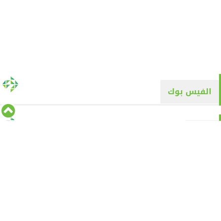
الفيس بوك
تويتر
Tweets by alyaqyn1
⇡
من نحن