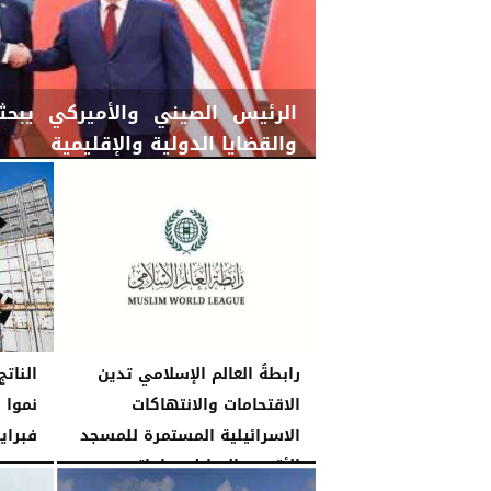
الرئيس الصيني والأميركي يبحثان
والقضايا الدولية والإقليمية
الجمعة، 15 مايو 2026
11:52 مـ
رابطةُ العالم الإسلامي تدين
النات
الاقتحامات والانتهاكات
الاسرائيلية المستمرة للمسجد
فبراير
الأقصى المبارك وباحاتِه
الثلاثاء، 31 مارس 2026