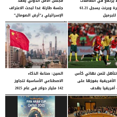
 يرتفع في التعاملات
مجلس الأمن الدولي يعقد
المبكرة وبرنت يسجل 61.21
جلسة طارئة غدا لبحث الاعتراف
للبرميل
الإسرائيلي بـ”أرض الصومال”
11:59 مـ
الأحد، 28 ديسمبر 2025
11:35 مـ
تأهل لثمن نهائي كأس
الصين: صناعة الذكاء
 الأفريقية بفوزها على
الاصطناعي الأساسية تتجاوز
أفريقيا بهدف
142 مليار دولار في عام 2025
11:05 مـ
الجمعة، 26 ديسمبر 2025
10:35 مـ