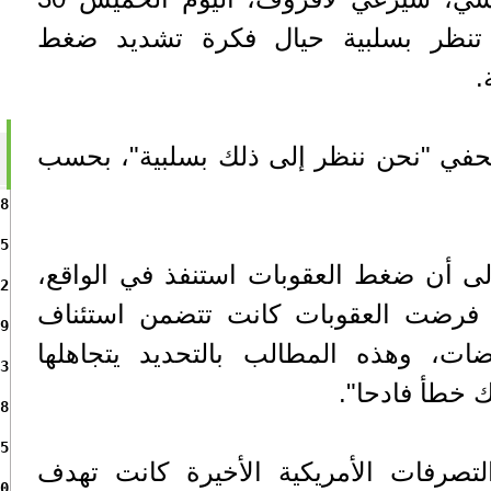
أن روسيا تنظر بسلبية حيال فكرة تشديد ضغط
.
في "نحن ننظر إلى ذلك بسلبية"، بحسب
8
5
لى أن ضغط العقوبات استنفذ في الواقع،
2
ي فرضت العقوبات كانت تتضمن استئناف
9
ضات، وهذه المطالب بالتحديد يتجاهلها
3
ك خطأ فادحا".
8
5
تصرفات الأمريكية الأخيرة كانت تهدف
0