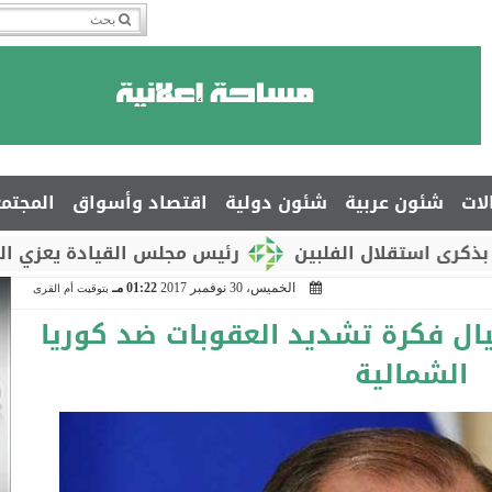
لات
شئون عربية
شئون دولية
اقتصاد وأسواق
المجتم
ال الفلبين
رئيس مجلس القيادة يعزي السفير جمال 
الخميس، 30 نوفمبر 2017
01:22 مـ
بتوقيت أم القرى
يال فكرة تشديد العقوبات ضد كوريا
الشمالية