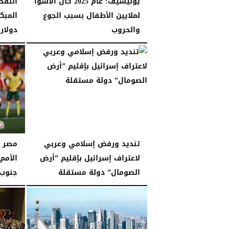
يونيسيف: عام 2025 كان الأسوأ
النفط
لملايين الأطفال بسبب الجوع
والحروب
دولار 
الثلاثاء، 30 ديسمبر 2025
11:22 مـ
الإثنين، 29 ديسمبر 2025
تنديد ورفض إسلامي وعربي
مصر ت
لاعتراف إسرائيل بإقليم ”أرض
الأمم
الصومال” دولة مستقلة
جنوب 
السبت، 27 ديسمبر 2025
11:49 مـ
الجمعة، 26 ديسمبر 2025