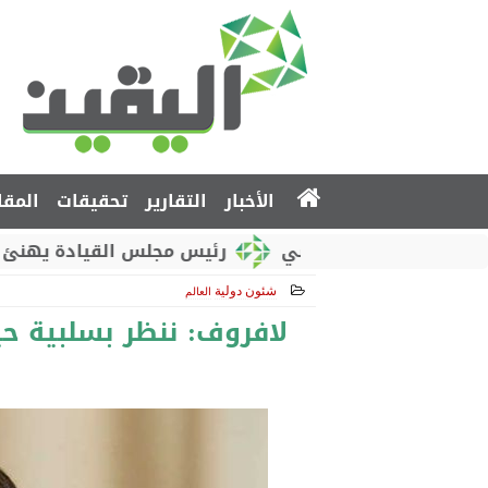
الأخبار
التقارير
تحقيقات
المقا
وطني الروسي
رئيس مجلس القيادة يهنئ بذكرى استقل
شئون دولية
العالم
2017-11-30 13:22:40
لافروف: ننظر بسلبية ح