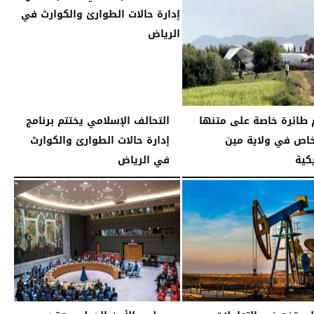
طائرة خاصة على متنها
التحالف الإسلامي يختتم برنامج
خاص في ولاية مين
إدارة حالات الطوارئ والكوارث
كية
في الرياض
04:35 مـ
الخميس، 1 يناير 2026
10:28 مـ