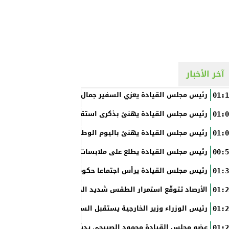
آخر الأخبار
رئيس مجلس القيادة يعزي السفير جمال السلال
01:1
رئيس مجلس القيادة يهنئ بذكرى استقلال الفلبين
01:0
رئيس مجلس القيادة يهنئ باليوم الوطني الروسي
01:0
رئيس مجلس القيادة يطلع على ملابسات حادثة إطلاق النار في عدن
00:5
رئيس مجلس القيادة يرأس اجتماعا حكوميا مصغرا لدعم جهود التع
01:3
الأرصاد تتوقّع استمرار الطقس شديد الحرارة بالسواحل والصحاري و
01:2
رئيس الوزراء وزير الخارجية يستقبل السفير الأمريكي
01:2
عضو مجلس القيادة محمود الصبيحي يدشّن اختبارات الثانوية العام
01:2