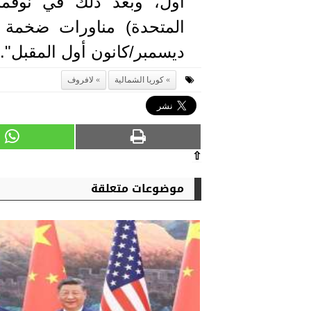
أول، وبعد ذلك في نوفمبر/
المتحدة) مناورات ضخمة
ديسمبر/كانون أول المقبل".
كوريا الشمالية
لافروف
⇧
موضوعات متعلقة