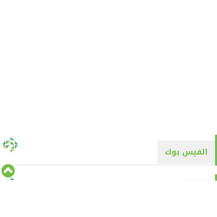
الفيس بوك
تويتر
Tweets by alyaqyn1
⇡