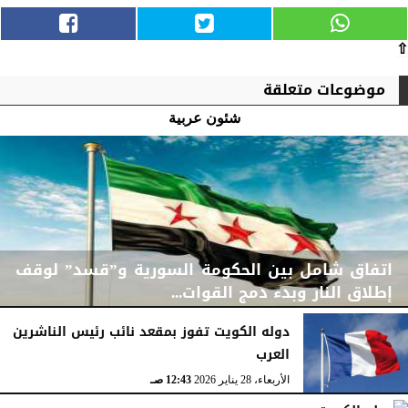
⇧
موضوعات متعلقة
شئون عربية
اتفاق شامل بين الحكومة السورية و”قسد” لوقف
إطلاق النار وبدء دمج القوات...
دوله الكويت تفوز بمقعد نائب رئيس الناشرين
العرب
الجمعة، 30 يناير 2026
06:08 مـ
الأربعاء، 28 يناير 2026
12:43 صـ