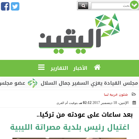
الأخبار
التقارير
القيادة يعزي السفير جمال السلال
عضو مجلس القياد
شئون عربية
ليبيا
الإثنين، 18 ديسمبر 2017
02:12 مـ
بتوقيت أم القرى
2017-12-18 14:12:03
بعد ساعات على عودته من تركيا..
اغتيال رئيس بلدية مصراتة الليبية