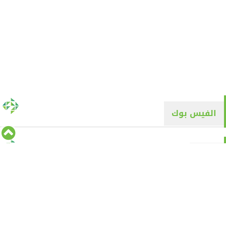
الفيس بوك
تويتر
Tweets by alyaqyn1
⇡
من نحن