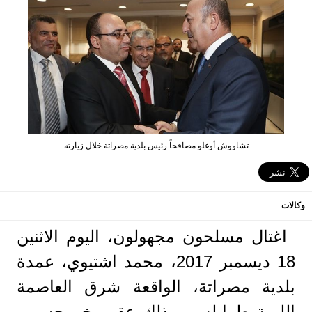
تشاووش أوغلو مصافحاً رئيس بلدية مصراتة خلال زيارته
وكالات
اغتال مسلحون مجهولون، اليوم الاثنين
18 ديسمبر 2017، محمد اشتيوي، عمدة
بلدية مصراتة، الواقعة شرق العاصمة
الليبية طرابلس، وذلك عقب خروجه من