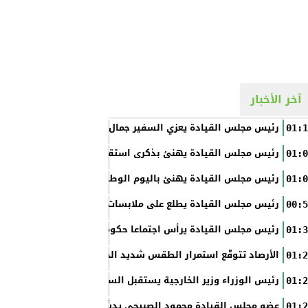
آخر الأخبار
رئيس مجلس القيادة يعزي السفير جمال السلال
01:1
رئيس مجلس القيادة يهنئ بذكرى استقلال الفلبين
01:0
رئيس مجلس القيادة يهنئ باليوم الوطني الروسي
01:0
رئيس مجلس القيادة يطلع على ملابسات حادثة إطلاق النار في عدن
00:5
رئيس مجلس القيادة يرأس اجتماعا حكوميا مصغرا لدعم جهود التع
01:3
الأرصاد تتوقّع استمرار الطقس شديد الحرارة بالسواحل والصحاري و
01:2
رئيس الوزراء وزير الخارجية يستقبل السفير الأمريكي
01:2
عضو مجلس القيادة محمود الصبيحي يدشّن اختبارات الثانوية العام
01:2