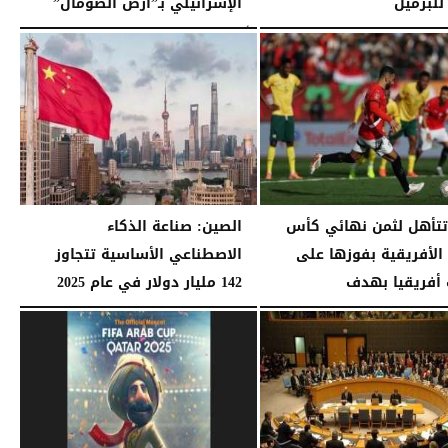
للبرميل
الإسرائيلي بـ”أرض الصومال”
11:59 مـ
الأحد، 28 ديسمبر 2025
11:35 مـ
تأهل لثمن نهائي كأس
الصين: صناعة الذكاء
 الأفريقية بفوزها على
الاصطناعي الأساسية تتجاوز
أفريقيا بهدف
142 مليار دولار في عام 2025
11:05 مـ
الجمعة، 26 ديسمبر 2025
10:35 مـ