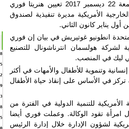
أعلنت الأمم المتحدة الجمعة 22 ديسمبر 2017 تعيين هنريتا فوري
لخارجية الأمريكية مديرة تنفيذية لصندوق
 أول يناير كانون الثاني.
المتحدة انطونيو غوتيريش في بيان إن فوري
فيذية لشركة هولسمان انترناشونال للتصنيع
8
ي ليك في المنصب.
5
انية وتنموية للأطفال والأمهات في أكثر
2
امية تركز في الأساس على إنقاذ حياة الأطفال
9
3
 الأمريكية للتنمية الدولية في الفترة من
8
200 وهي أول امرأة تقود الوكالة. وعملت فوري أيضا
5
مريكية لشؤون الإدارة خلال إدارة الرئيس
0