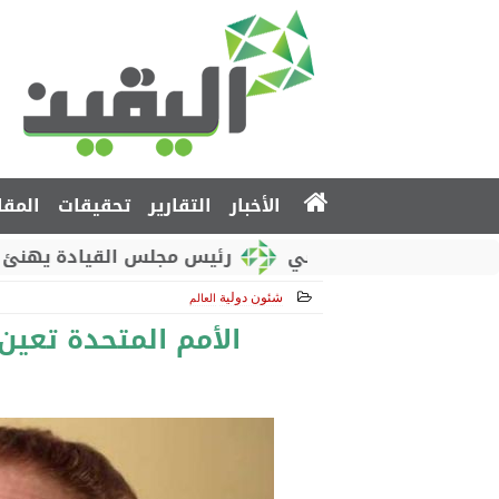
الأخبار
التقارير
تحقيقات
المقا
لوطني الروسي
رئيس مجلس القيادة يهنئ بذكرى استق
شئون دولية
العالم
2017-12-23 12:56:19
الأمم المتحدة تعين