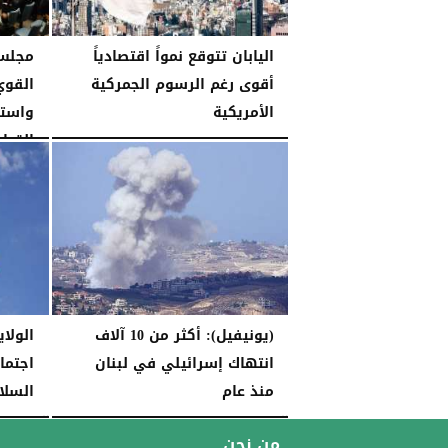
اليابان تتوقع نمواً اقتصادياً
مجلس 
أقوى رغم الرسوم الجمركية
القوي
الأمريكية
واستق
القياد
الخميس، 25 ديسمبر 2025
06:35 مـ
الأربعاء، 24 ديسمبر 2025
(يونيفيل): أكثر من 10 آلاف
الولا
انتهاك إسرائيلي في لبنان
اجتماع
منذ عام
السلا
الجمعة، 21 نوفمبر 2025
10:53 مـ
الجمعة، 21 نوفمبر 2025
من نحن