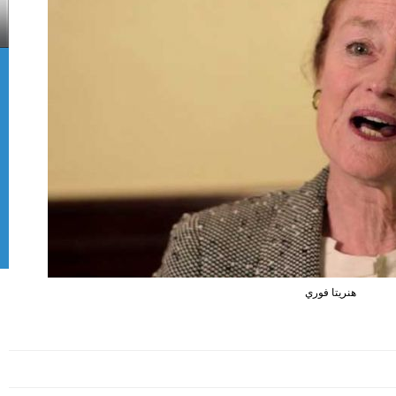
هنريتا فوري