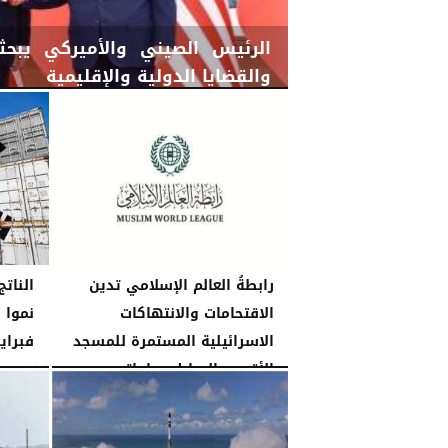
الرئيس الصيني والأميركي يبحثان
والقضايا الدولية والإقليمية
الجمعة، 15 مايو 2026
11:52 مـ
رابطةُ العالم الإسلامي تدين
النات
الاقتحامات والانتهاكات
الاسرائيلية المستمرة للمسجد
فبراير
الأقصى المبارك وباحاتِه
الثلاثاء، 31 مارس 2026
الجمعة، 15 مايو 2026
11:09 مـ