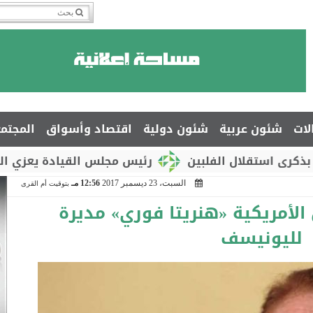
لات
شئون عربية
شئون دولية
اقتصاد وأسواق
المجتم
لال الفلبين
رئيس مجلس القيادة يعزي السفير جمال
السبت، 23 ديسمبر 2017
12:56 مـ
بتوقيت أم القرى
 الأمريكية «هنريتا فوري» مديرة
لليونيسف