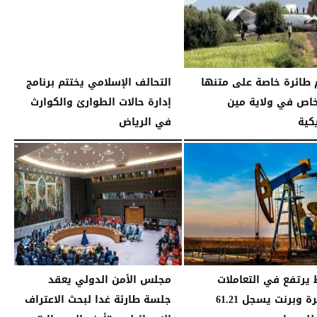
طائرة خاصة على متنها
التحالف الإسلامي يختتم برنامج
خاص في ولاية مين
إدارة حالات الطوارئ والكوارث
كية
في الرياض
04:35 مـ
الخميس، 1 يناير 2026
10:28 مـ
 يرتفع في التعاملات
مجلس الأمن الدولي يعقد
المبكرة وبرنت يسجل 61.21
جلسة طارئة غدا لبحث الاعتراف