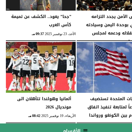
الأمن يجدد التزامه
”جحا” يعود.. الكشف عن تميمة
 بوحدة اليمن وسيادته
كأس العرب
لاله ودعمه لمجلس
الأحد، 23 نوفمبر 2025
09:37 مـ
ة...
11:20 مـ
يات المتحدة تستضيف
ألمانيا وهولندا تتأهلان الى
اً لمتابعة تنفيذ اتفاق
مونديال 2026
م بين الكونغو ورواندا
الأربعاء، 19 نوفمبر 2025
08:42 مـ
10:41 مـ
الأقسام