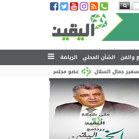
ع والفن
الشأن المحلي
الرياضة
 السلال
عضو مجلس القيادة محمود الصبيحي يدشّن اختب