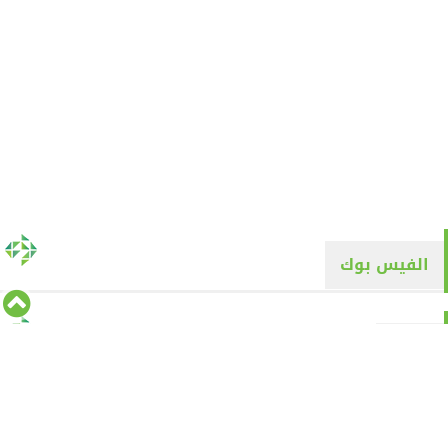
الفيس بوك
تويتر
Tweets by alyaqyn1
⇡
من نحن