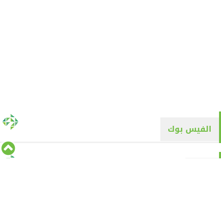
الفيس بوك
تويتر
Tweets by alyaqyn1
⇡
من نحن