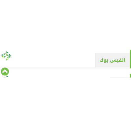
الفيس بوك
تويتر
Tweets by alyaqyn1
⇡
من نحن