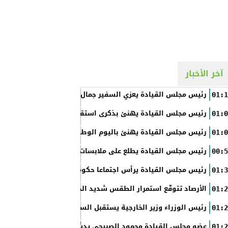
آخر الأخبار
رئيس مجلس القيادة يعزي السفير جمال السلال
01:1
رئيس مجلس القيادة يهنئ بذكرى استقلال الفلبين
01:0
رئيس مجلس القيادة يهنئ باليوم الوطني الروسي
01:0
رئيس مجلس القيادة يطلع على ملابسات حادثة إطلاق النار في عدن
00:5
رئيس مجلس القيادة يرأس اجتماعا حكوميا مصغرا لدعم جهود التع
01:3
الأرصاد تتوقّع استمرار الطقس شديد الحرارة بالسواحل والصحاري و
01:2
رئيس الوزراء وزير الخارجية يستقبل السفير الأمريكي
01:2
عضو مجلس القيادة محمود الصبيحي يدشّن اختبارات الثانوية العام
01:2