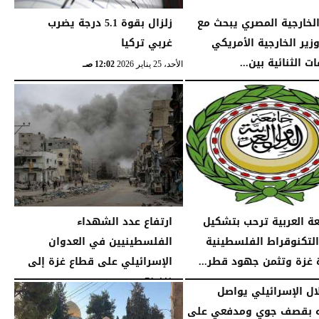
الخارجية المصري يبحث مع
زلزال بقوة 5.1 درجة يضرب
وزير الخارجية الأمريكي
غربي تركيا
ات الثنائية بين...
الأحد، 25 يناير 2026
12:02 صـ
04:32 مـ
عة العربية ترحب بتشكيل
ارتفاع عدد الشهداء
التكنوقراط الفلسطينية
الفلسطينيين في العدوان
ة غزة وتثمن جهود قطر...
الإسرائيلي على قطاع غزة إلى
71,441...
09:09 مـ
الجمعة، 16 يناير 2026
12:54 صـ