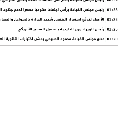
رئيس مجلس القيادة يطلع على ملابسات حادثة إطلاق النار في عد
00:59
رئيس مجلس القيادة يرأس اجتماعا حكوميا مصغرا لدعم جهود الت
01:33
الأرصاد تتوقّع استمرار الطقس شديد الحرارة بالسواحل والصحاري 
01:28
رئيس الوزراء وزير الخارجية يستقبل السفير الأمريكي
01:25
عضو مجلس القيادة محمود الصبيحي يدشّن اختبارات الثانوية الع
01:20