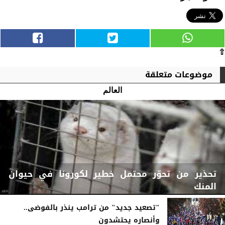
⇧
موضوعات متعلقة
العالم
تحذير من تحوّر محتمل خطير لكورونا في حيوان
المنك
"تصعيد جديد" من ترامب ينذر بالفوضى..
وأنصاره يحتشدون