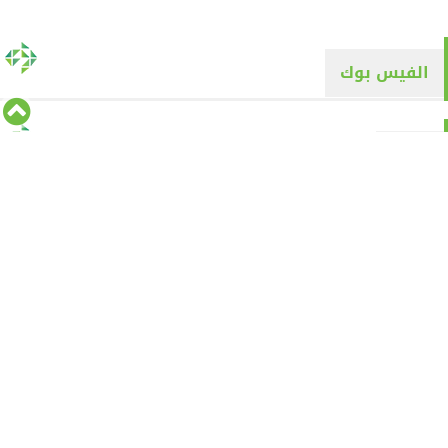
الفيس بوك
تويتر
Tweets by alyaqyn1
⇡
من نحن