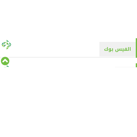
الفيس بوك
تويتر
Tweets by alyaqyn1
⇡
من نحن