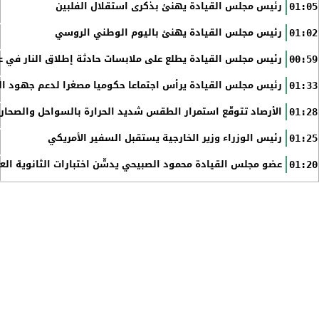
رئيس مجلس القيادة يهنئ بذكرى استقلال الفلبين
01:05
رئيس مجلس القيادة يهنئ باليوم الوطني الروسي
01:02
رئيس مجلس القيادة يطلع على ملابسات حادثة إطلاق النار في عد
00:59
رئيس مجلس القيادة يرأس اجتماعا حكوميا مصغرا لدعم جهود الت
01:33
الأرصاد تتوقّع استمرار الطقس شديد الحرارة بالسواحل والصحاري 
01:28
رئيس الوزراء وزير الخارجية يستقبل السفير الأمريكي
01:25
عضو مجلس القيادة محمود الصبيحي يدشّن اختبارات الثانوية الع
01:20