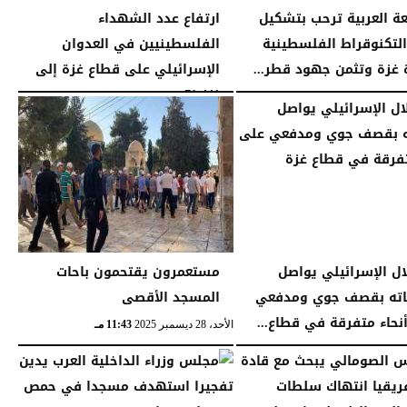
عة العربية ترحب بتشكيل
ارتفاع عدد الشهداء
التكنوقراط الفلسطينية
الفلسطينيين في العدوان
ة غزة وتثمن جهود قطر...
الإسرائيلي على قطاع غزة إلى
71,441...
09:09 مـ
الجمعة، 16 يناير 2026
12:54 صـ
لال الإسرائيلي يواصل
مستعمرون يقتحمون باحات
اته بقصف جوي ومدفعي
المسجد الأقصى
نحاء متفرقة في قطاع...
الأحد، 28 ديسمبر 2025
11:43 مـ
11:11 مـ