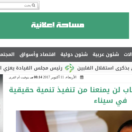
لات
شئون عربية
شئون دولية
اقتصاد وأسواق
المجتم
قلال الفلبين
رئيس مجلس القيادة يعزي السفير جما
الأربعاء، 11 أكتوبر 2017
08:14 مـ
بتوقيت أم القرى
 لن يمنعنا من تنفيذ تنمية حقيقية
في سيناء