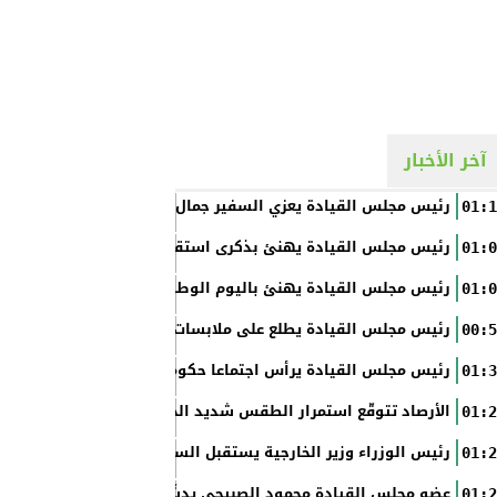
آخر الأخبار
رئيس مجلس القيادة يعزي السفير جمال السلال
01:1
رئيس مجلس القيادة يهنئ بذكرى استقلال الفلبين
01:0
رئيس مجلس القيادة يهنئ باليوم الوطني الروسي
01:0
رئيس مجلس القيادة يطلع على ملابسات حادثة إطلاق النار في عدن
00:5
رئيس مجلس القيادة يرأس اجتماعا حكوميا مصغرا لدعم جهود التع
01:3
الأرصاد تتوقّع استمرار الطقس شديد الحرارة بالسواحل والصحاري و
01:2
رئيس الوزراء وزير الخارجية يستقبل السفير الأمريكي
01:2
عضو مجلس القيادة محمود الصبيحي يدشّن اختبارات الثانوية العام
01:2