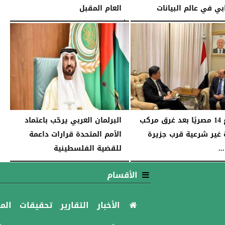
بي في عالم البيانات
العام المقبل
11:17 مـ
الأربعاء، 24 ديسمبر 2025
11:11 مـ
مصرع 14 مصريًا بعد غرق مركب
البرلمان العربي يرحّب باعتماد
غير شرعية قرب جزيرة
الأمم المتحدة قرارات داعمة
.
للقضية الفلسطينية
12:33 صـ
الجمعة، 21 نوفمبر 2025
10:33 مـ
الأقسام
الأخبار
التقارير
تحقيقات
الم