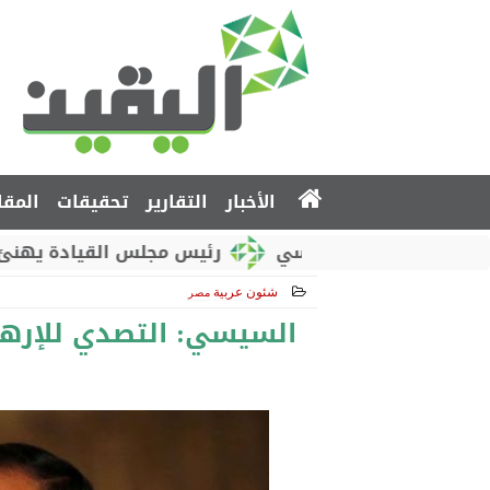
الأخبار
التقارير
تحقيقات
المقا
الوطني الروسي
رئيس مجلس القيادة يهنئ بذكرى است
شئون عربية
مصر
2017-10-11 20:14:36
السيسي: التصدي للإرهاب