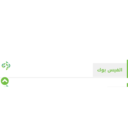
الفيس بوك
تويتر
Tweets by alyaqyn1
⇡
من نحن