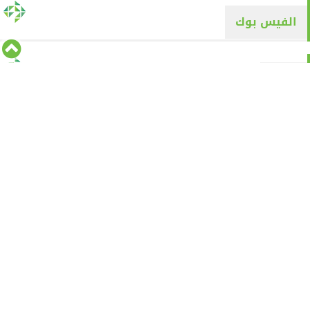
الفيس بوك
تويتر
Tweets by alyaqyn1
⇡
من نحن
الأقسام