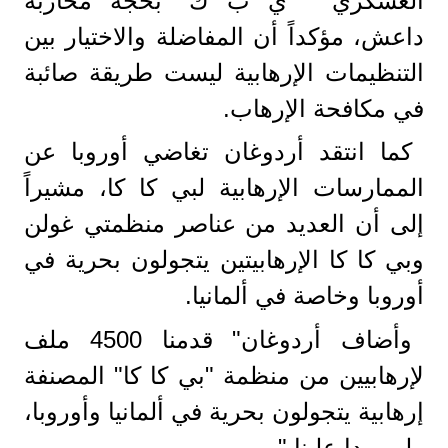
العسكري " ي ب ك" بحجة محاربة
داعش، مؤكداً أن المفاضلة والاختيار بين
التنظيمات الإرهابية ليست طريقة صائبة
في مكافحة الإرهاب.
كما انتقد أردوغان تغاضي أوروبا عن
الممارسات الإرهابية لبي كا كا، مشيراً
إلى أن العديد من عناصر منظمتي غولن
وبي كا كا الإرهابيتين يتجولون بحرية في
أوروبا وخاصة في ألمانيا.
وأضاف أردوغان" قدمنا 4500 ملف
لإرهابيين من منظمة "بي كا كا" المصنفة
إرهابية يتجولون بحرية في ألمانيا وأوروبا،
ولم يردا علينا."