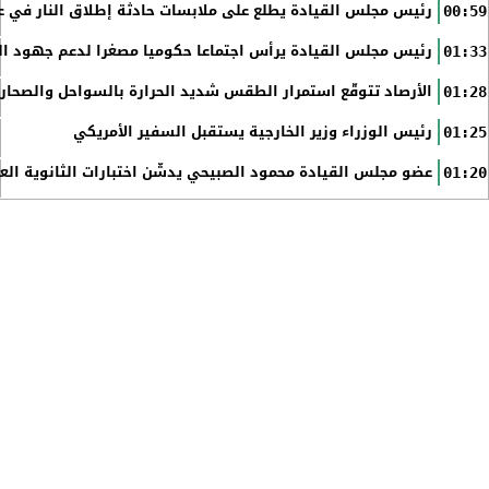
رئيس مجلس القيادة يطلع على ملابسات حادثة إطلاق النار في عد
00:59
رئيس مجلس القيادة يرأس اجتماعا حكوميا مصغرا لدعم جهود الت
01:33
الأرصاد تتوقّع استمرار الطقس شديد الحرارة بالسواحل والصحاري 
01:28
رئيس الوزراء وزير الخارجية يستقبل السفير الأمريكي
01:25
عضو مجلس القيادة محمود الصبيحي يدشّن اختبارات الثانوية الع
01:20