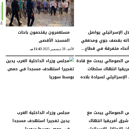
n1
لال الإسرائيلي يواصل
مستعمرون يقتحمون باحات
اته بقصف جوي ومدفعي
المسجد الأقصى
نحاء متفرقة في قطاع...
الأحد، 28 ديسمبر 2025
11:43 مـ
11:11 مـ
س الصومالي يبحث مع
مجلس وزراء الداخلية العرب
شرق أفريقيا انتهاك
يدين تفجيرا استهدف مسجدا
 الاحتلال الإسرائيلي
في حمص بوسط سوريا