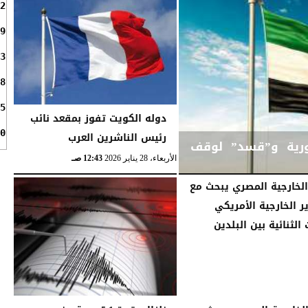
2
9
3
8
5
دوله الكويت تفوز بمقعد نائب
0
رئيس الناشرين العرب
ورية و”قسد” لوقف
الأربعاء، 28 يناير 2026
12:43 صـ