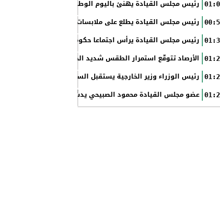
رئيس مجلس القيادة يهنئ باليوم الوطني الروسي
01:0
رئيس مجلس القيادة يطلع على ملابسات حادثة إطلاق النار في عدن
00:5
رئيس مجلس القيادة يرأس اجتماعا حكوميا مصغرا لدعم جهود التع
01:3
الأرصاد تتوقّع استمرار الطقس شديد الحرارة بالسواحل والصحاري و
01:2
رئيس الوزراء وزير الخارجية يستقبل السفير الأمريكي
01:2
عضو مجلس القيادة محمود الصبيحي يدشّن اختبارات الثانوية العام
01:2