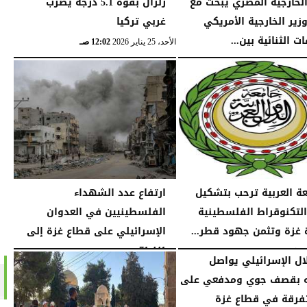
الخارجية المصري يبحث مع
زلزال بقوة 5.1 درجة يضرب
وزير الخارجية الأمريكي
غربي تركيا
ات الثنائية بين...
الأحد، 25 يناير 2026
12:02 صـ
04:32 مـ
عة العربية ترحب بتشكيل
ارتفاع عدد الشهداء
التكنوقراط الفلسطينية
الفلسطينيين في العدوان
ة غزة وتثمن جهود قطر...
الإسرائيلي على قطاع غزة إلى
71,441...
09:09 مـ
الجمعة، 16 يناير 2026
12:54 صـ