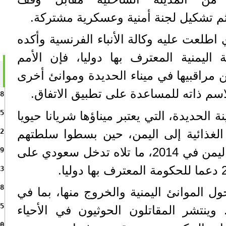
م تشكيل لجنة أمنية وعسكرية مشتركة.
طلعت عليه وكالة الأنباء الفرنسية وأكده
ليمنية المعترف بها دوليا، فإن الأمم
مراقبيها في ميناء الحديدة وموانئ أخرى
سم ذاته للمساعدة على تطبيق الاتفاق.
8
5
الحديدة، التي يعتبر ميناؤها شريانا حيويا
 الغذائية إلى اليمن، حين بسطوا سلطتهم
2
على مساحات شاسعة من اليمن في 2014، ما تلاه تدخل سعودي على
9
3
8
ل الموانئ اليمنية والخروج منها، بما في
5
 وينتشر المقاتلون الحوثيون في الأحياء
0