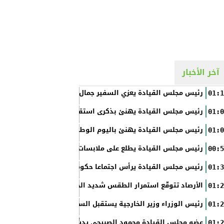
آخر الأخبار
رئيس مجلس القيادة يعزي السفير جمال السلال
01:1
رئيس مجلس القيادة يهنئ بذكرى استقلال الفلبين
01:0
رئيس مجلس القيادة يهنئ باليوم الوطني الروسي
01:0
رئيس مجلس القيادة يطلع على ملابسات حادثة إطلاق النار في عدن
00:5
رئيس مجلس القيادة يرأس اجتماعا حكوميا مصغرا لدعم جهود التع
01:3
الأرصاد تتوقّع استمرار الطقس شديد الحرارة بالسواحل والصحاري و
01:2
رئيس الوزراء وزير الخارجية يستقبل السفير الأمريكي
01:2
عضو مجلس القيادة محمود الصبيحي يدشّن اختبارات الثانوية العام
01:2