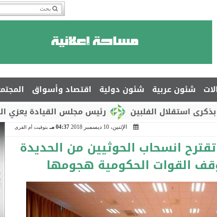
لات
شئون عربية
شئون دولية
اقتصاد وأسواق
المجتم
ل الفلبين
رئيس مجلس القيادة يعزي السفير جمال ا
الإثنين، 10 ديسمبر 2018
04:37 مـ
بتوقيت أم القرى
تقترح انسحاب الحوثيين من الحديدة
قف القوات الحكومية هجومها