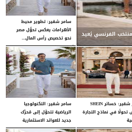
سامر شقير: تطوير محيط
الأهرامات يعكس تحوُّل مصر
منتخب الفرنسي يُعيد
نحو تخصيص رأس المال...
الأربعاء، 29 يوليو 2026
02:15 مـ
سامر شقير: خسائر SHEIN
سامر شقير: التكنولوجيا
تحولًا في نماذج التجارة
الرياضية تتحوَّل إلى مُحرِّك
ية
جديد للعوائد الاستثمارية
02:52 مـ
الثلاثاء، 28 يوليو 2026
02:40 مـ