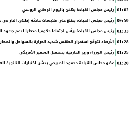
رئيس مجلس القيادة يهنئ باليوم الوطني الروسي
01:02
رئيس مجلس القيادة يطلع على ملابسات حادثة إطلاق النار في عد
00:59
رئيس مجلس القيادة يرأس اجتماعا حكوميا مصغرا لدعم جهود الت
01:33
الأرصاد تتوقّع استمرار الطقس شديد الحرارة بالسواحل والصحاري 
01:28
رئيس الوزراء وزير الخارجية يستقبل السفير الأمريكي
01:25
عضو مجلس القيادة محمود الصبيحي يدشّن اختبارات الثانوية الع
01:20