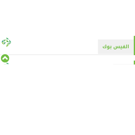
الفيس بوك
تويتر
Tweets by alyaqyn1
⇡
من نحن