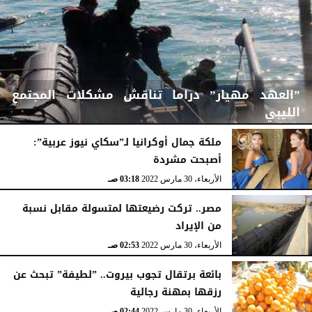
”العهد مهيار” دراما تناقش مشكلات المجتمع
الليبي
ملكة جمال أوكرانيا لـ”سكاي نيوز عربية”:
أصبحت مشردة
الأربعاء، 30 مارس 2022
03:57 صـ
الأربعاء، 30 مارس 2022
03:18 صـ
مصر.. تركت رضيعتها لمتسولة مقابل نسبة
من الإيراد
الأربعاء، 30 مارس 2022
02:53 صـ
بائعة برتقال تجوب بيروت.. ”لطيفة” تبحث عن
رزقها بمهنة رجالية
الأربعاء، 30 مارس 2022
02:44 صـ