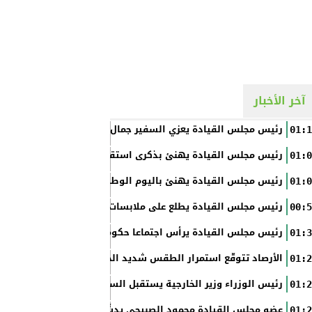
آخر الأخبار
رئيس مجلس القيادة يعزي السفير جمال السلال
01:1
رئيس مجلس القيادة يهنئ بذكرى استقلال الفلبين
01:0
رئيس مجلس القيادة يهنئ باليوم الوطني الروسي
01:0
رئيس مجلس القيادة يطلع على ملابسات حادثة إطلاق النار في عدن
00:5
رئيس مجلس القيادة يرأس اجتماعا حكوميا مصغرا لدعم جهود التع
01:3
الأرصاد تتوقّع استمرار الطقس شديد الحرارة بالسواحل والصحاري و
01:2
رئيس الوزراء وزير الخارجية يستقبل السفير الأمريكي
01:2
عضو مجلس القيادة محمود الصبيحي يدشّن اختبارات الثانوية العام
01:2