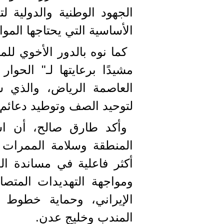
الجهود الوطنية والدولية 
الأساسية التي يحتاجها المو
كما نوه بالدور الأخوي لل
مشيدًا برعايتها لـ" الحوا
العاصمة الرياض، والذي س
لتوحيد الصف وتوطيد دعائم 
وأكد طارق صالح، أن اس
المنطقة وسلامة الممرات ال
أكثر فاعلية في مساندة ال
ومواجهة التهديدات المتصاع
الإيراني، وحماية خطوط ا
المندب وخليج عدن.