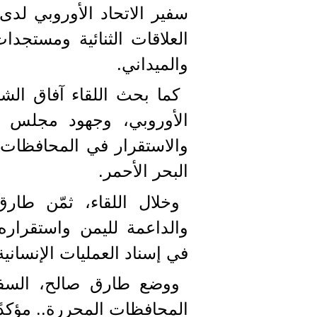
سفير الاتحاد الأوروبي لدى
العلاقات الثنائية ومستجد
والميداني.
كما بحث اللقاء آفاق الشر
الأوروبي، وجهود مجلس ال
والاستقرار في المحافظات 
البحر الأحمر.
وخلال اللقاء، ثمّن طارق
والداعمة لليمن واستقراره
في إسناد العمليات الإنساني
ووضع طارق صالح، السفير
المحافظات المحررة.. مؤكدً