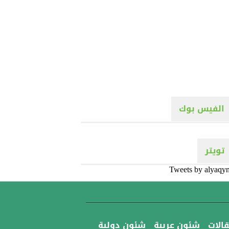
الفيس بوك
تويتر
Tweets by alyaqy
قالات
شئون عربية
شئون دولية