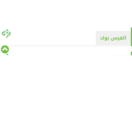
الفيس بوك
تويتر
Tweets by alyaqyn1
⇡
من نحن