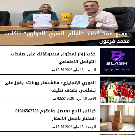
توقيع عقد كتاب ”العالم السري للخوارق” للكاتب
محمد فرعون
جذب زوار لمحتوى فيديوهاتك على صفحات
التواصل الاجتماعي
الإثنين، 22 يونيو 2026
12:11 مـ
السبت، 16 مايو 2026
10:59 صـ
الدوري الإنجليزي: مانشستر يونايتد يفوز على
تشلسي بهدف نظيف
الأحد، 19 أبريل 2026
02:57 مـ
كراتين للبيع بفيصل والهرم 01026562753
المختار بأفضل الأسعار
الجمعة، 15 مايو 2026
12:20 مـ