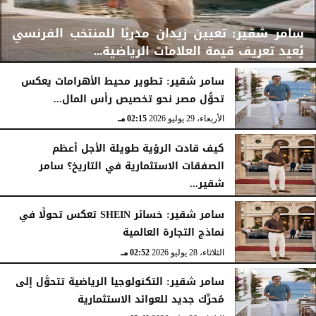
سامر شقير: تعيين زيدان مدربًا للمنتخب الفرنسي
يُعيد تعريف قيمة العلامات الرياضية...
سامر شقير: تطوير محيط الأهرامات يعكس
تحوُّل مصر نحو تخصيص رأس المال...
الأربعاء، 29 يوليو 2026
02:25 مـ
الأربعاء، 29 يوليو 2026
02:15 مـ
كيف قادت الرؤية طويلة الأجل أعظم
الصفقات الاستثمارية في التاريخ؟ سامر
شقير...
الثلاثاء، 28 يوليو 2026
03:49 مـ
سامر شقير: خسائر SHEIN تعكس تحولًا في
نماذج التجارة العالمية
الثلاثاء، 28 يوليو 2026
02:52 مـ
سامر شقير: التكنولوجيا الرياضية تتحوَّل إلى
مُحرِّك جديد للعوائد الاستثمارية