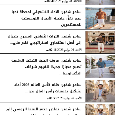
الثلاثاء، 28 يوليو 2026
02:40 مـ
سامر شقير: الأداء التشغيلي لمحطة تحيا
مصر يُعزِّز جاذبية الأصول اللوجستية
للمستثمرين
الأحد، 26 يوليو 2026
07:27 مـ
سامر شقير: التراث الثقافي المصري يتحوَّل
إلى أصل استثماري استراتيجي قادر على...
الأحد، 26 يوليو 2026
07:16 مـ
سامر شقير: مرونة البنية التحتية الرقمية
تُصبح معيارًا جديدًا لتقييم شركات
التكنولوجيا...
الأحد، 26 يوليو 2026
07:03 مـ
سامر شقير: ختام كأس العالم 2026 أعاد
تشكيل تدفقات رأس المال نحو...
الأحد، 26 يوليو 2026
06:53 مـ
سامر شقير: تقلص خصم النفط الروسي إلى