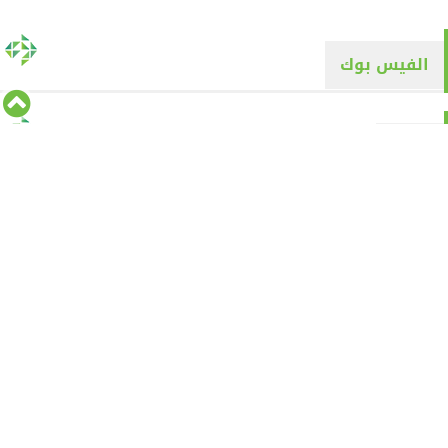
الفيس بوك
تويتر
Tweets by alyaqyn1
⇡
من نحن