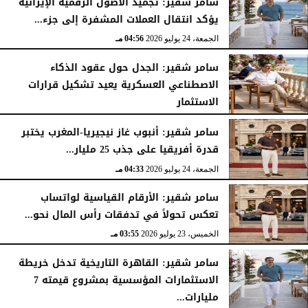
سامر شقير: تجميد الأصول الرقمية الإيرانية
يؤكد انتقال العملات المشفرة إلى جزء...
الجمعة، 24 يوليو 2026
04:56 مـ
سامر شقير: الجدل حول عقود الذكاء
الاصطناعي العسكرية يعيد تشكيل قرارات
الاستثمار
الجمعة، 24 يوليو 2026
04:45 مـ
سامر شقير: أنبوب غاز نيجيريا-المغرب يختبر
قدرة أفريقيا على جذب 25 مليار...
الجمعة، 24 يوليو 2026
04:33 مـ
سامر شقير: الأرقام القياسية لواتساب
تعكس تحولاً في تدفقات رأس المال نحو...
الخميس، 23 يوليو 2026
03:55 مـ
سامر شقير: القاهرة التاريخية تدخل خريطة
الاستثمارات المؤسسية بمشروع قيمته 7
مليارات...