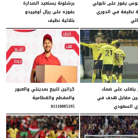
وس يفوز على نابولي
برشلونة يستعيد الصدارة
ية نظيفة في الدوري
بفوزه على ريال أوفييدو
الي
بثلاثية نظيف
04:42 مـ
الإثنين، 26 يناير 2026
04:39 مـ
 يتغلب على ضمك
كراتين للبيع بمدينتي والعبور
ين مقابل هدف في
والمقطم والقطامية
ي السعودي
01110085195
11:13 مـ
السبت، 11 أبريل 2026
11:13 صـ