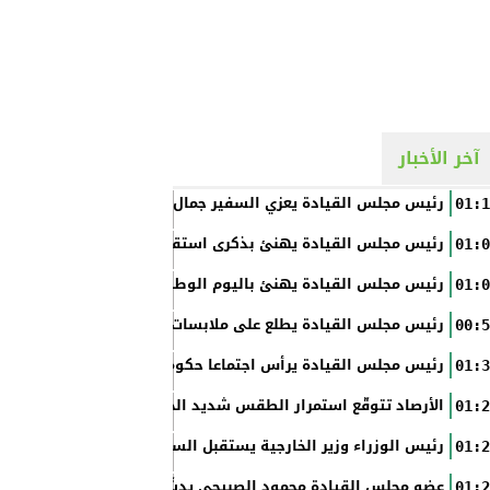
آخر الأخبار
رئيس مجلس القيادة يعزي السفير جمال السلال
01:1
رئيس مجلس القيادة يهنئ بذكرى استقلال الفلبين
01:0
رئيس مجلس القيادة يهنئ باليوم الوطني الروسي
01:0
رئيس مجلس القيادة يطلع على ملابسات حادثة إطلاق النار في عدن
00:5
رئيس مجلس القيادة يرأس اجتماعا حكوميا مصغرا لدعم جهود التع
01:3
الأرصاد تتوقّع استمرار الطقس شديد الحرارة بالسواحل والصحاري و
01:2
رئيس الوزراء وزير الخارجية يستقبل السفير الأمريكي
01:2
عضو مجلس القيادة محمود الصبيحي يدشّن اختبارات الثانوية العام
01:2