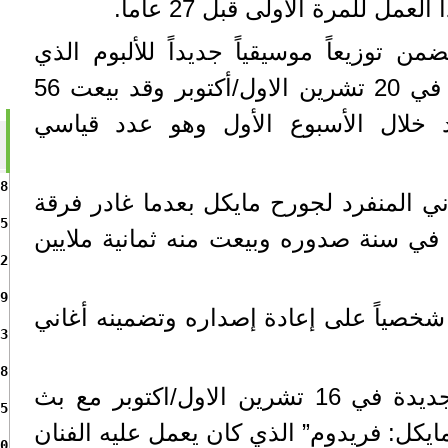
عمل للمرة الأولى قبل 27 عاماً.
توزيعاً موسيقياً جديداً للألبوم الذي
صدر أصلاً في العام 1990، في 20 تشرين الاول/أكتوبر وقد بيعت 56
 خلال الأسبوع الأول وهو عدد قياسي
8
اني المنفرد لجورح مايكل بعدما غادر فرقة
5
 في سنة صدوره وبيعت منه ثمانية ملايين
2
9
صياً على إعادة إصداره وتضمينه أغاني
3
8
وتزامن اصدار النسخة الجديدة في 16 تشرين الاول/اكتوبر مع بث
5
ايكل: فريدوم” الذي كان يعمل عليه الفنان
0