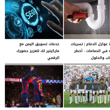
عوازل الدمام | تسربات
خدمات تسويق اليمن مع
ه في الحمامات - أخطر
ماركيتير لك لتعزيز حضورك
اب والحلول
الرقمي
08:26 صـ
الثلاثاء، 14 أبريل 2026
04:05 صـ