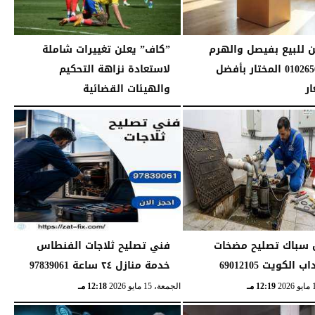
ن للبيع بفيصل والهرم
”كاف” يعلن تغييرات شاملة
01026562753 المختار بأفضل
لاستعادة نزاهة التحكيم
ار
والهيئات القضائية
12:20 مـ
الثلاثاء، 31 مارس 2026
01:09 صـ
سباك تصليح مضخات
فني تصليح ثلاجات الفنطاس
 الكويت 69012105
خدمة منازل ٢٤ ساعة 97839061
12:19 مـ
الجمعة، 15 مايو 2026
12:18 مـ