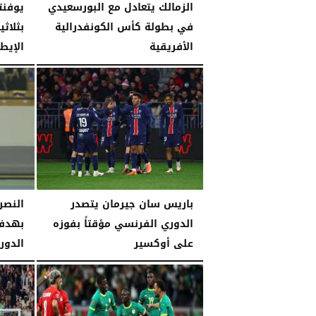
الزمالك يتعادل مع البورسعيدي
يوفنت
في بطولة كأس الكونفدرالية
بثلاث
الأفريقية
الإيط
الإثنين، 26 يناير 2026
04:46 مـ
الإثنين، 26 يناير 2026
باريس سان جيرمان يتصدر
النصر
الدوري الفرنسي مؤقتاً بفوزه
بهدف
على أوكسير
الدور
السبت، 24 يناير 2026
11:28 مـ
الخميس، 22 يناير 2026