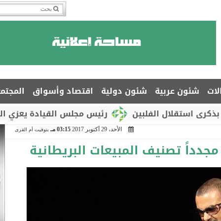
لات
شئون عربية
شئون دولية
اقتصاد وأسواق
المجتم
لال الفلبين
رئيس مجلس القيادة يعزي السفير جمال
الأحد، 29 أكتوبر 2017
03:15 مـ
بتوقيت أم القرى
جدداً تصنيف المبيعات البريطانية