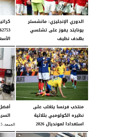
الدوري الإنجليزي: مانشستر
كراتي
يونايتد يفوز على تشلسي
بهدف نظيف
الأسع
الأحد، 19 أبريل 2026
02:57 مـ
الجمعة، 15 مايو 2026
منتخب فرنسا يتغلب على
أفضل 
نظيره الكولومبي بثلاثية
السرداب
استعدادا لمونديال 2026
الجمعة، 15 مايو 2026
الثلاثاء، 31 مارس 2026
12:48 صـ