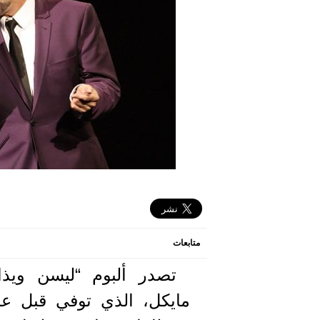
متابعات
تصدر ألبوم “ليسن ويذا
مايكل، الذي توفي قبل عش