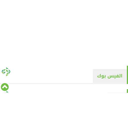
الفيس بوك
تويتر
Tweets by alyaqyn1
⇡
من نحن