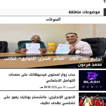
⇧
موضوعات متعلقة
المنوعات
توقيع عقد كتاب ”العالم السري للخوارق” للكاتب
محمد فرعون
جذب زوار لمحتوى فيديوهاتك على صفحات
التواصل الاجتماعي
الإثنين، 22 يونيو 2026
12:11 مـ
السبت، 16 مايو 2026
10:59 صـ
الدوري الإنجليزي: مانشستر يونايتد يفوز على
تشلسي بهدف نظيف