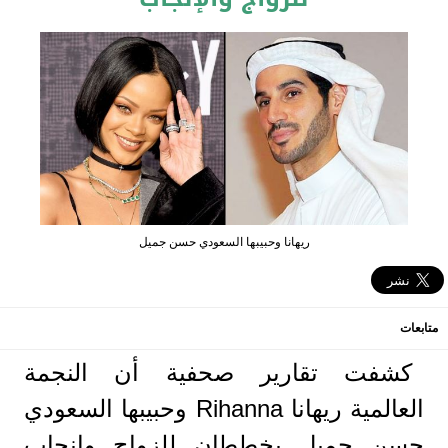
ريهانا وحبيبها السعودي حسن جميل
متابعات
كشفت تقارير صحفية أن النجمة
العالمية ريهانا Rihanna وحبيبها السعودي
حسن جميل يخططان للزواج وإنجاب