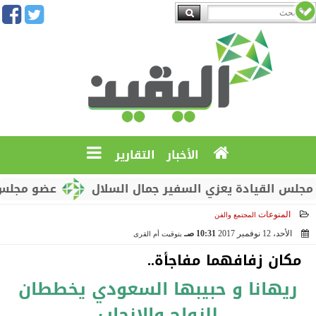
الأخبار
التقارير
القيادة يعزي السفير جمال السلال
عضو مجلس القياد
المنوعات
المجتمع والفن
الأحد، 12 نوفمبر 2017
10:31 صـ
بتوقيت أم القرى
2017-11-12 10:31:37
مكان زفافهما مفاجأة..
ريهانا و حبيبها السعودي يخططان
للزواج والإنجاب