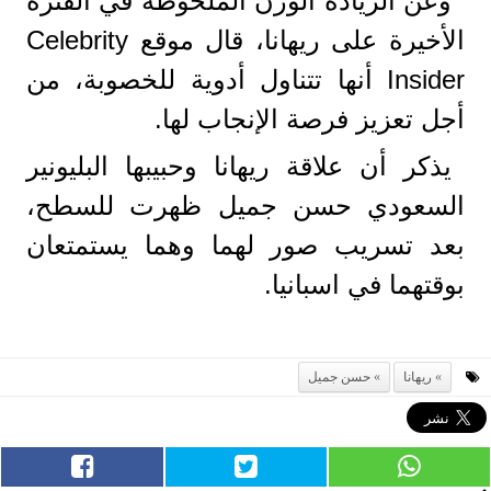
وعن الزيادة الوزن الملحوظة في الفترة
الأخيرة على ريهانا، قال موقع Celebrity
Insider أنها تتناول أدوية للخصوبة، من
أجل تعزيز فرصة الإنجاب لها.
يذكر أن علاقة ريهانا وحبيبها البليونير
السعودي حسن جميل ظهرت للسطح،
بعد تسريب صور لهما وهما يستمتعان
بوقتهما في اسبانيا.
ريهانا
حسن جميل