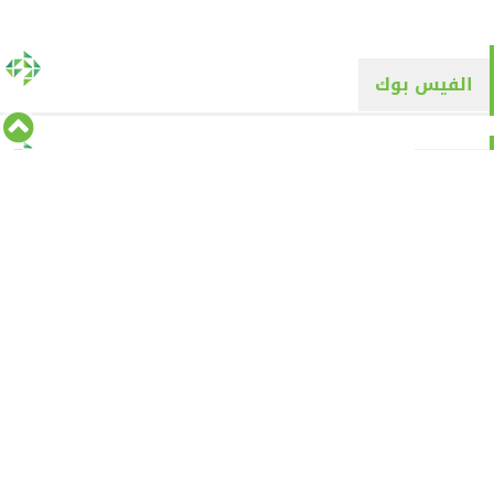
الفيس بوك
تويتر
Tweets by alyaqyn1
⇡
من نحن