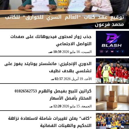
توقيع عقد كتاب ”العالم السري للخوارق” للكاتب
محمد فرعون
جذب زوار لمحتوى فيديوهاتك على صفحات
التواصل الاجتماعي
الإثنين، 22 يونيو 2026
12:11 مـ
السبت، 16 مايو 2026
10:59 صـ
الدوري الإنجليزي: مانشستر يونايتد يفوز على
تشلسي بهدف نظيف
الأحد، 19 أبريل 2026
02:57 مـ
كراتين للبيع بفيصل والهرم 01026562753
المختار بأفضل الأسعار
الجمعة، 15 مايو 2026
12:20 مـ
”كاف” يعلن تغييرات شاملة لاستعادة نزاهة
التحكيم والهيئات القضائية