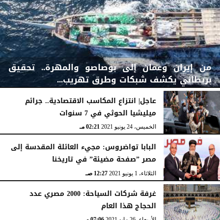
من إيران وعمان إلى بوصاصو والمهرة.. تحقيق
بريطاني يكشف شبكات وطرق تهريب...
عاجل| انتزاع المكاسب الاقتصادية.. جرائم
ميليشيا الحوثي في 7 سنوات
السبت، 12 مارس 2022
02:07 صـ
الخميس، 24 يونيو 2021
02:21 مـ
البابا تواضروس: مجيء العائلة المقدسة إلى
مصر ”صفحة مضيئة” في تاريخنا
الثلاثاء، 1 يونيو 2021
12:27 صـ
غرفة شركات السياحة: 2000 مصري عدد
الحجاج هذا العام
الأربعاء، 26 مايو 2021
07:06 مـ