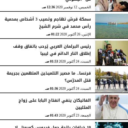
الخميس، 12 نوفمبر 2020
12:36 صـ
سمكة قرش تهاجم وتصيب 3 أشخاص بمحمية
رأس محمد في شرم الشيخ
الإثنين، 26 أكتوبر 2020
01:22 صـ
رئيس البرلمان العربي يُرحب باتفاق وقف
إطلاق النار الدائم في ليبيا
السبت، 24 أكتوبر 2020
01:53 صـ
فرنسا.. ما مصير التلميذين المتهمين بجريمة
قتل المدرّس؟
السبت، 24 أكتوبر 2020
01:36 صـ
الفاتيكان ينفي انفتاح البابا على زواج
المثليين
الجمعة، 23 أكتوبر 2020
01:43 صـ
10 خرافات رائجة حول فيروس كورونا.. لا