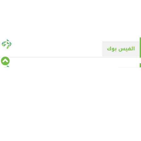
الفيس بوك
تويتر
Tweets by alyaqyn1
⇡
من نحن