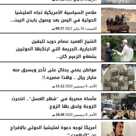
ملامح السياسية الأمريكية تجاه المليشيا
الحوثية في اليمن بعد وصول بايدن البيت...
السبت، 16 يناير 2021
09:57 مـ
الشيخ العميد عصام دويد لليقين
الاخبارية..الجريمة التي ارتكبها الحوثيين
بشعةو الزعيم كان...
الإثنين، 21 ديسمبر 2020
09:35 صـ
مواطن يمني يحتال على تأجر ويسرق منه
مليار ريال .. وهذا مصيره.!!
الأحد، 6 ديسمبر 2020
11:12 مـ
مأساة مصرية في "شهر العسل".. انتحرت
الزوجة ولحق بها الزوج
الأحد، 6 ديسمبر 2020
10:49 مـ
أمريكا توجه دعوة لمليشيا الحوثي بالإفراج
عن ”اليهودي”